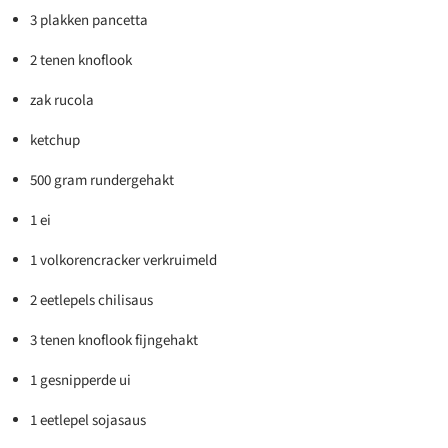
3 plakken pancetta
2 tenen knoflook
zak rucola
ketchup
500 gram rundergehakt
1 ei
1 volkorencracker verkruimeld
2 eetlepels chilisaus
3 tenen knoflook fijngehakt
1 gesnipperde ui
1 eetlepel sojasaus