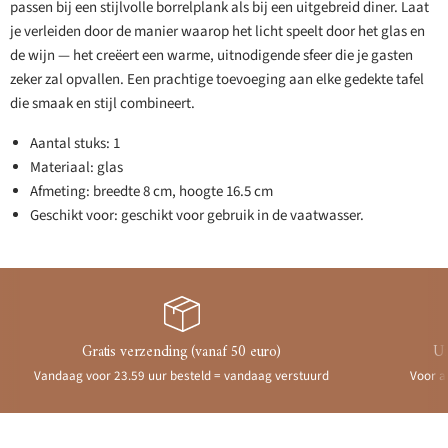
passen bij een stijlvolle borrelplank als bij een uitgebreid diner. Laat
je verleiden door de manier waarop het licht speelt door het glas en
de wijn — het creëert een warme, uitnodigende sfeer die je gasten
zeker zal opvallen. Een prachtige toevoeging aan elke gedekte tafel
die smaak en stijl combineert.
Aantal stuks: 1
Materiaal: glas
Afmeting: breedte 8 cm, hoogte 16.5 cm
Geschikt voor: geschikt voor gebruik in de vaatwasser.
Gratis verzending (vanaf 50 euro)
Ui
Vandaag voor 23.59 uur besteld = vandaag verstuurd
Voor a