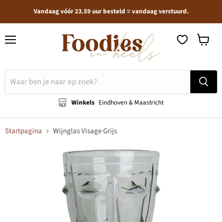
Vandaag vóór 23.59 uur besteld = vandaag verstuurd.
Menu
Winkel
bekijken
Winkels
Eindhoven & Maastricht
Startpagina
Wijnglas Visage Grijs