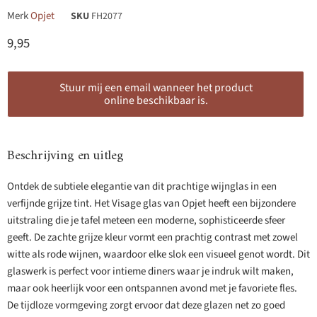
Merk
Opjet
SKU
FH2077
Huidige prijs
9,95
Stuur mij een email wanneer het product
online beschikbaar is.
Beschrijving en uitleg
Ontdek de subtiele elegantie van dit prachtige wijnglas in een
verfijnde grijze tint. Het Visage glas van Opjet heeft een bijzondere
uitstraling die je tafel meteen een moderne, sophisticeerde sfeer
geeft. De zachte grijze kleur vormt een prachtig contrast met zowel
witte als rode wijnen, waardoor elke slok een visueel genot wordt. Dit
glaswerk is perfect voor intieme diners waar je indruk wilt maken,
maar ook heerlijk voor een ontspannen avond met je favoriete fles.
De tijdloze vormgeving zorgt ervoor dat deze glazen net zo goed