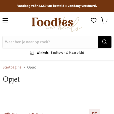
Vandaag vóór 23.59 uur besteld = vandaag verstuurd.
Menu
Winkel
bekijken
Winkels
Eindhoven & Maastricht
Startpagina
Opjet
Opjet