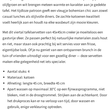
olijfgroen en wit brengen meteen warmte en karakter aan je gedekte
tafel. Het tijdloze patroon geeft een vleugje bohemian chic aan zowel
casual lunches als stijlvolle diners. De zachte katoenen kwaliteit
voelt heerlijk aan en houdt na elke wasbeurt zijn mooie kleuren.
Met dit viertal tafelservetten van 45x45cm creëer je moeiteloos een
gastvrije sfeer. Ze passen perfect bij natuurlijke materialen zoals hout
en riet, maar staan ook prachtig bij wit servies voor een frisse,
eigentijdse look. Of je nu geniet van een ontspannen brunch in de
tuin of vrienden uitnodigt voor een gezellig diner — deze servetten
maken elke gelegenheid net iets specialer.
Aantal stuks: 4
Materiaal: katoen
Afmeting: lengte 45 cm, breedte 45 cm
Apart wassen op maximaal 30°C op een fijnwasprogramma, niet
bleken, niet in de droogtrommel. Strijken aan de achterkant. Door
het drukproces kan er na verloop van tijd, door wassen en
gebruik, enige verkleuring optreden.