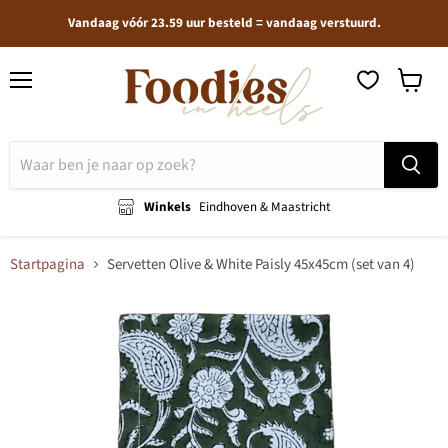
Vandaag vóór 23.59 uur besteld = vandaag verstuurd.
Menu
Winkel
bekijken
Winkels
Eindhoven & Maastricht
Startpagina
Servetten Olive & White Paisly 45x45cm (set van 4)