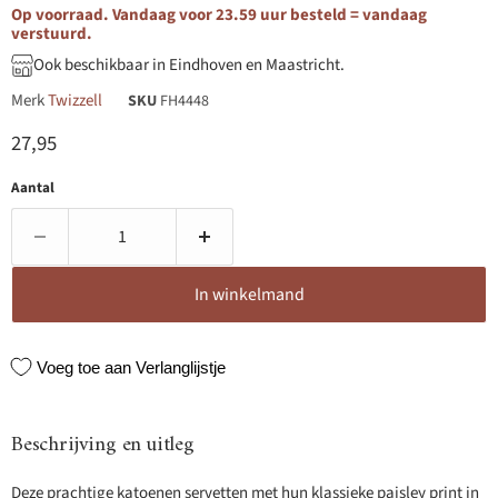
Op voorraad. Vandaag voor 23.59 uur besteld = vandaag
verstuurd.
Ook beschikbaar in Eindhoven en Maastricht.
Merk
Twizzell
SKU
FH4448
Huidige prijs
27,95
Aantal
In winkelmand
Voeg toe aan Verlanglijstje
Beschrijving en uitleg
Deze prachtige katoenen servetten met hun klassieke paisley print in