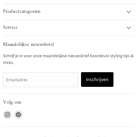
Productcategoriën
Service
Maandelijkse nieuwsbrief
Schrijf je in voor onze maandelijkse nieuwsbrief boordevol styling tips &
tricks.
Inschrijven
Emailadres
Volg ons
Vind
Vind
ons
ons
op
op
Instagram
Pinterest