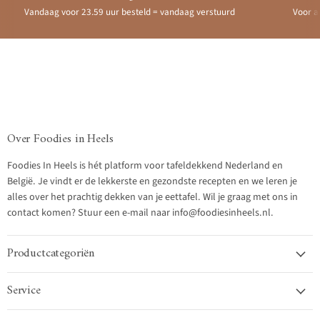
Vandaag voor 23.59 uur besteld = vandaag verstuurd
Voor a
Over Foodies in Heels
Foodies In Heels is hét platform voor tafeldekkend Nederland en
België. Je vindt er de lekkerste en gezondste recepten en we leren je
alles over het prachtig dekken van je eettafel. Wil je graag met ons in
contact komen? Stuur een e-mail naar info@foodiesinheels.nl.
Productcategoriën
Service