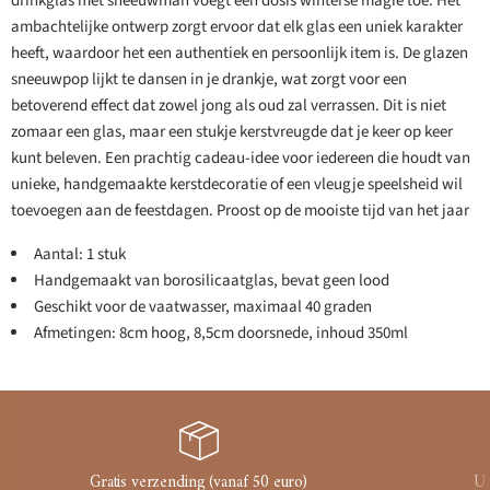
drinkglas met sneeuwman voegt een dosis winterse magie toe. Het
ambachtelijke ontwerp zorgt ervoor dat elk glas een uniek karakter
heeft, waardoor het een authentiek en persoonlijk item is. De glazen
sneeuwpop lijkt te dansen in je drankje, wat zorgt voor een
betoverend effect dat zowel jong als oud zal verrassen. Dit is niet
zomaar een glas, maar een stukje kerstvreugde dat je keer op keer
kunt beleven. Een prachtig cadeau-idee voor iedereen die houdt van
unieke, handgemaakte kerstdecoratie of een vleugje speelsheid wil
toevoegen aan de feestdagen. Proost op de mooiste tijd van het jaar
Aantal: 1 stuk
Handgemaakt van borosilicaatglas, bevat geen lood
Geschikt voor de vaatwasser, maximaal 40 graden
Afmetingen: 8cm hoog, 8,5cm doorsnede, inhoud 350ml
Gratis verzending (vanaf 50 euro)
Ui