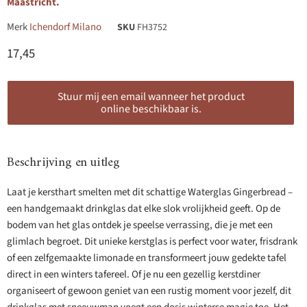
Maastricht.
Merk
Ichendorf Milano
SKU
FH3752
Huidige prijs
17,45
Stuur mij een email wanneer het product
online beschikbaar is.
Beschrijving en uitleg
Laat je kersthart smelten met dit schattige Waterglas Gingerbread –
een handgemaakt drinkglas dat elke slok vrolijkheid geeft. Op de
bodem van het glas ontdek je speelse verrassing, die je met een
glimlach begroet. Dit unieke kerstglas is perfect voor water, frisdrank
of een zelfgemaakte limonade en transformeert jouw gedekte tafel
direct in een winters tafereel. Of je nu een gezellig kerstdiner
organiseert of gewoon geniet van een rustig moment voor jezelf, dit