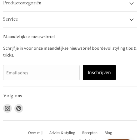
Productcategoriën
Service
Maandelijkse nieuwsbrief
Schrijf je in voor onze maandelijkse nieuwsbrief boordevol styling tips &
tricks.
Inschrijven
Emailadres
Volg ons
Vind
Vind
ons
ons
op
op
Instagram
Pinterest
Over mij
Advies & styling
Recepten
Blog