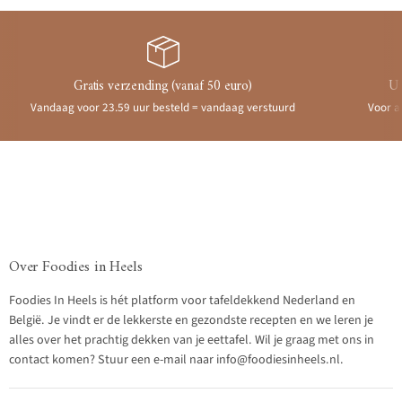
Gratis verzending (vanaf 50 euro)
Ui
Vandaag voor 23.59 uur besteld = vandaag verstuurd
Voor a
Over Foodies in Heels
Foodies In Heels is hét platform voor tafeldekkend Nederland en
België. Je vindt er de lekkerste en gezondste recepten en we leren je
alles over het prachtig dekken van je eettafel. Wil je graag met ons in
contact komen? Stuur een e-mail naar info@foodiesinheels.nl.