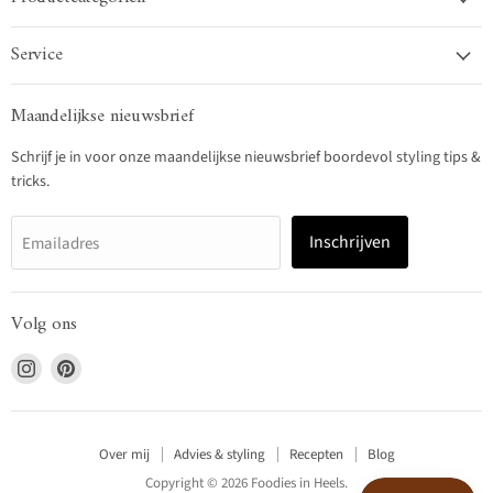
Service
Maandelijkse nieuwsbrief
Schrijf je in voor onze maandelijkse nieuwsbrief boordevol styling tips &
tricks.
Inschrijven
Emailadres
Volg ons
Vind
Vind
ons
ons
op
op
Instagram
Pinterest
Over mij
Advies & styling
Recepten
Blog
Copyright © 2026 Foodies in Heels.