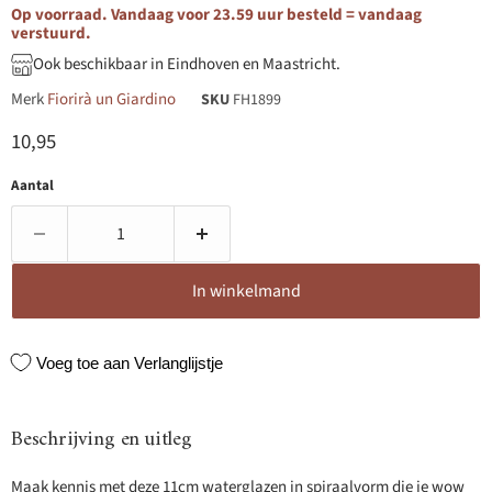
Op voorraad. Vandaag voor 23.59 uur besteld = vandaag
verstuurd.
Ook beschikbaar in Eindhoven en Maastricht.
Merk
Fiorirà un Giardino
SKU
FH1899
Huidige prijs
10,95
Aantal
In winkelmand
Voeg toe aan Verlanglijstje
Beschrijving en uitleg
Maak kennis met deze 11cm waterglazen in spiraalvorm die je wow