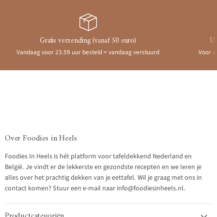
Gratis verzending (vanaf 50 euro)
Ui
Vandaag voor 23.59 uur besteld = vandaag verstuurd
Voor a
Over Foodies in Heels
Foodies In Heels is hét platform voor tafeldekkend Nederland en
België. Je vindt er de lekkerste en gezondste recepten en we leren je
alles over het prachtig dekken van je eettafel. Wil je graag met ons in
contact komen? Stuur een e-mail naar info@foodiesinheels.nl.
Productcategoriën