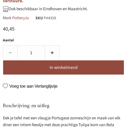
verstuurd.
Ook beschikbaar in Eindhoven en Maastricht.
Merk
PotteryJo
SKU
FH4359
Huidige prijs
40,45
Aantal
In winkelmand
Voeg toe aan Verlanglijstje
Beschrijving en uitleg
Dek je tafel met een vleugje Portugese zonneschijn en maak van elk
diner een intiem feestje met deze prachtige Tulipa kom van Bela