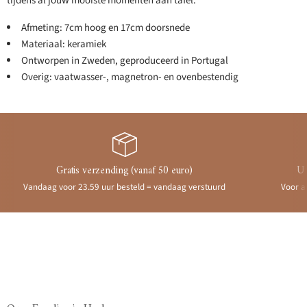
tijdens al jouw mooiste momenten aan tafel.
Afmeting: 7cm hoog en 17cm doorsnede
Materiaal: keramiek
Ontworpen in Zweden, geproduceerd in Portugal
Overig: vaatwasser-, magnetron- en ovenbestendig
Gratis verzending (vanaf 50 euro)
Ui
Vandaag voor 23.59 uur besteld = vandaag verstuurd
Voor a