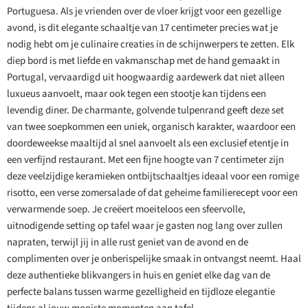
Portuguesa. Als je vrienden over de vloer krijgt voor een gezellige
avond, is dit elegante schaaltje van 17 centimeter precies wat je
nodig hebt om je culinaire creaties in de schijnwerpers te zetten. Elk
diep bord is met liefde en vakmanschap met de hand gemaakt in
Portugal, vervaardigd uit hoogwaardig aardewerk dat niet alleen
luxueus aanvoelt, maar ook tegen een stootje kan tijdens een
levendig diner. De charmante, golvende tulpenrand geeft deze set
van twee soepkommen een uniek, organisch karakter, waardoor een
doordeweekse maaltijd al snel aanvoelt als een exclusief etentje in
een verfijnd restaurant. Met een fijne hoogte van 7 centimeter zijn
deze veelzijdige keramieken ontbijtschaaltjes ideaal voor een romige
risotto, een verse zomersalade of dat geheime familierecept voor een
verwarmende soep. Je creëert moeiteloos een sfeervolle,
uitnodigende setting op tafel waar je gasten nog lang over zullen
napraten, terwijl jij in alle rust geniet van de avond en de
complimenten over je onberispelijke smaak in ontvangst neemt. Haal
deze authentieke blikvangers in huis en geniet elke dag van de
perfecte balans tussen warme gezelligheid en tijdloze elegantie