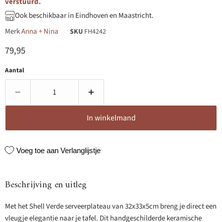
verstuurd.
Ook beschikbaar in Eindhoven en Maastricht.
Merk
Anna + Nina
SKU
FH4242
Huidige prijs
79,95
Aantal
In winkelmand
Voeg toe aan Verlanglijstje
Beschrijving en uitleg
Met het Shell Verde serveerplateau van 32x33x5cm breng je direct een
vleugje elegantie naar je tafel. Dit handgeschilderde keramische