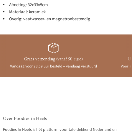
Afmeting: 32x33x5cm
Materiaal: keramiek
Overig: vaatwasser- en magnetronbestendig
Gratis verzending (vanaf 50 euro)
Ui
Vandaag voor 23.59 uur besteld = vandaag verstuurd
Voor a
Over Foodies in Heels
Foodies In Heels is hét platform voor tafeldekkend Nederland en