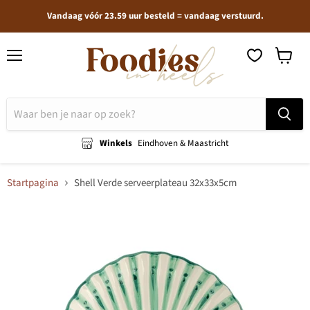
Vandaag vóór 23.59 uur besteld = vandaag verstuurd.
Menu
Winkel
bekijken
Winkels
Eindhoven & Maastricht
Startpagina
Shell Verde serveerplateau 32x33x5cm