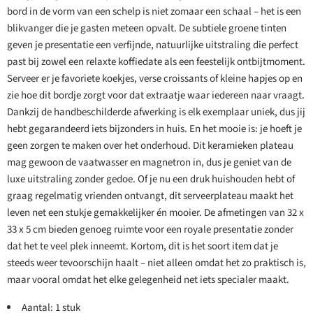
bord in de vorm van een schelp is niet zomaar een schaal – het is een
blikvanger die je gasten meteen opvalt. De subtiele groene tinten
geven je presentatie een verfijnde, natuurlijke uitstraling die perfect
past bij zowel een relaxte koffiedate als een feestelijk ontbijtmoment.
Serveer er je favoriete koekjes, verse croissants of kleine hapjes op en
zie hoe dit bordje zorgt voor dat extraatje waar iedereen naar vraagt.
Dankzij de handbeschilderde afwerking is elk exemplaar uniek, dus jij
hebt gegarandeerd iets bijzonders in huis. En het mooie is: je hoeft je
geen zorgen te maken over het onderhoud. Dit keramieken plateau
mag gewoon de vaatwasser en magnetron in, dus je geniet van de
luxe uitstraling zonder gedoe. Of je nu een druk huishouden hebt of
graag regelmatig vrienden ontvangt, dit serveerplateau maakt het
leven net een stukje gemakkelijker én mooier. De afmetingen van 32 x
33 x 5 cm bieden genoeg ruimte voor een royale presentatie zonder
dat het te veel plek inneemt. Kortom, dit is het soort item dat je
steeds weer tevoorschijn haalt – niet alleen omdat het zo praktisch is,
maar vooral omdat het elke gelegenheid net iets specialer maakt.
Aantal: 1 stuk