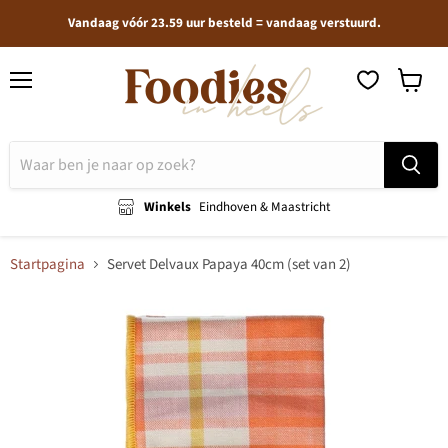
Vandaag vóór 23.59 uur besteld = vandaag verstuurd.
Menu
Winkel
bekijken
Winkels
Eindhoven & Maastricht
Startpagina
Servet Delvaux Papaya 40cm (set van 2)