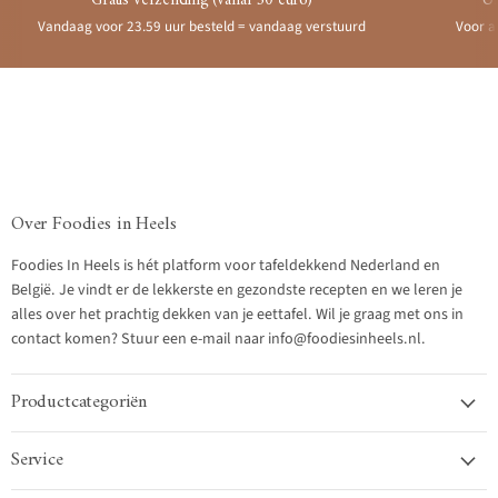
Gratis verzending (vanaf 50 euro)
Ui
Vandaag voor 23.59 uur besteld = vandaag verstuurd
Voor a
Over Foodies in Heels
Foodies In Heels is hét platform voor tafeldekkend Nederland en
België. Je vindt er de lekkerste en gezondste recepten en we leren je
alles over het prachtig dekken van je eettafel. Wil je graag met ons in
contact komen? Stuur een e-mail naar info@foodiesinheels.nl.
Productcategoriën
Service