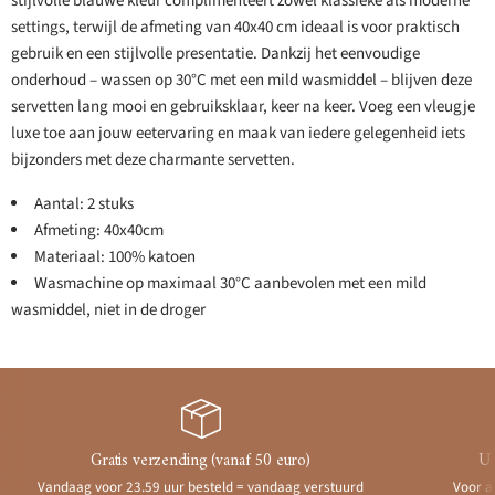
stijlvolle blauwe kleur complimenteert zowel klassieke als moderne
settings, terwijl de afmeting van 40x40 cm ideaal is voor praktisch
gebruik en een stijlvolle presentatie. Dankzij het eenvoudige
onderhoud – wassen op 30°C met een mild wasmiddel – blijven deze
servetten lang mooi en gebruiksklaar, keer na keer. Voeg een vleugje
luxe toe aan jouw eetervaring en maak van iedere gelegenheid iets
bijzonders met deze charmante servetten.
Aantal: 2 stuks
Afmeting: 40x40cm
Materiaal: 100% katoen
Wasmachine op maximaal 30°C aanbevolen met een mild
wasmiddel, niet in de droger
Gratis verzending (vanaf 50 euro)
Ui
Vandaag voor 23.59 uur besteld = vandaag verstuurd
Voor a