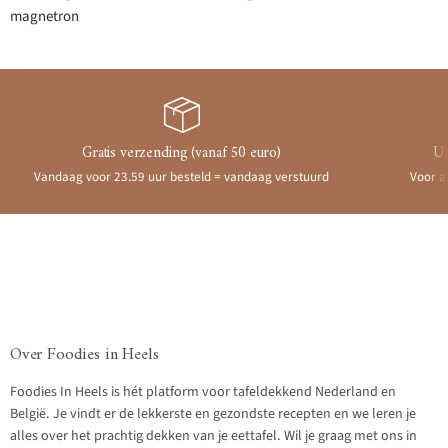
magnetron
Gratis verzending (vanaf 50 euro)
Ui
Vandaag voor 23.59 uur besteld = vandaag verstuurd
Voor a
Over Foodies in Heels
Foodies In Heels is hét platform voor tafeldekkend Nederland en
België. Je vindt er de lekkerste en gezondste recepten en we leren je
alles over het prachtig dekken van je eettafel. Wil je graag met ons in