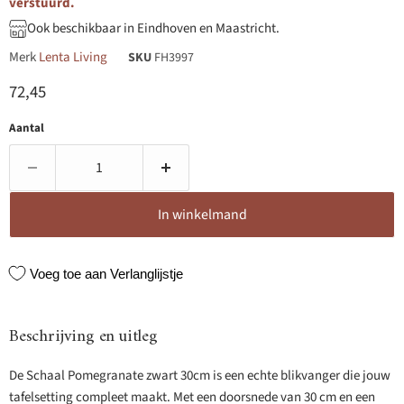
verstuurd.
Ook beschikbaar in Eindhoven en Maastricht.
Merk
Lenta Living
SKU
FH3997
Huidige prijs
72,45
Aantal
In winkelmand
Voeg toe aan Verlanglijstje
Beschrijving en uitleg
De Schaal Pomegranate zwart 30cm is een echte blikvanger die jouw
tafelsetting compleet maakt. Met een doorsnede van 30 cm en een