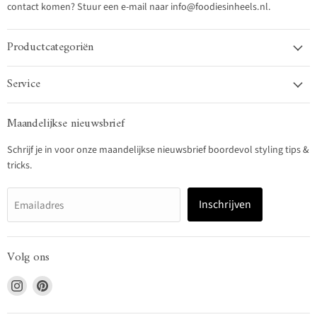
contact komen? Stuur een e-mail naar info@foodiesinheels.nl.
Productcategoriën
Service
Maandelijkse nieuwsbrief
Schrijf je in voor onze maandelijkse nieuwsbrief boordevol styling tips &
tricks.
Inschrijven
Emailadres
Volg ons
Vind
Vind
ons
ons
op
op