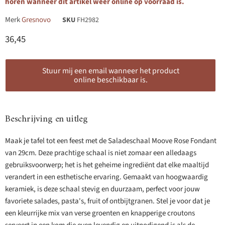
horen wanneer dit artikel weer online op voorraad is.
Merk
Gresnovo
SKU
FH2982
Huidige prijs
36,45
Stuur mij een email wanneer het product
online beschikbaar is.
Beschrijving en uitleg
Maak je tafel tot een feest met de Saladeschaal Moove Rose Fondant
van 29cm. Deze prachtige schaal is niet zomaar een alledaags
gebruiksvoorwerp; het is het geheime ingrediënt dat elke maaltijd
verandert in een esthetische ervaring. Gemaakt van hoogwaardig
keramiek, is deze schaal stevig en duurzaam, perfect voor jouw
favoriete salades, pasta's, fruit of ontbijtgranen. Stel je voor dat je
een kleurrijke mix van verse groenten en knapperige croutons