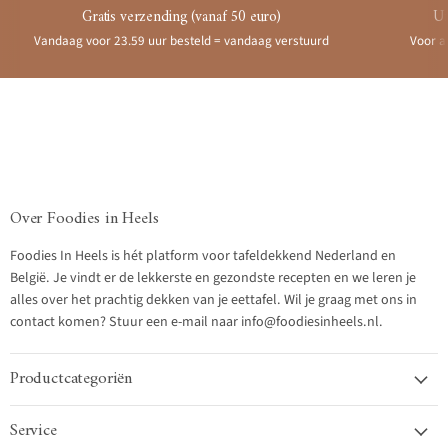
Gratis verzending (vanaf 50 euro)
Ui
Vandaag voor 23.59 uur besteld = vandaag verstuurd
Voor a
Over Foodies in Heels
Foodies In Heels is hét platform voor tafeldekkend Nederland en
België. Je vindt er de lekkerste en gezondste recepten en we leren je
alles over het prachtig dekken van je eettafel. Wil je graag met ons in
contact komen? Stuur een e-mail naar info@foodiesinheels.nl.
Productcategoriën
Service