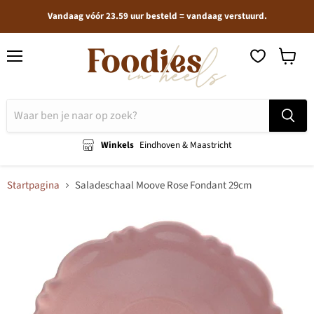
Vandaag vóór 23.59 uur besteld = vandaag verstuurd.
Menu
Winkel
bekijken
Winkels
Eindhoven & Maastricht
Startpagina
Saladeschaal Moove Rose Fondant 29cm