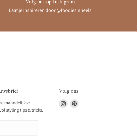
Volg ons op Instagram
Laat je inspireren door @foodiesinheels
uwsbrief
Volg ons
Vind
Vind
nze maandelijkse
ons
ons
l styling tips & tricks.
op
op
Instagram
Pinterest