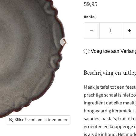
Huidige prijs
59,95
Aantal
❯
Voeg toe aan Verlangl
Beschrijving en uitle
Maak je tafel tot een fee
prachtige schaal is niet 
ingrediënt dat elke maalt
hoogwaardig keramiek, is 
salades, pasta's, fruit of 
Klik of scrol om in te zoomen
groenten en knapperige c
is als de inhoud. Het mode