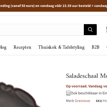
ending (vanaf 50 euro) en vandaag vóór 23.59 uur besteld = vandaa
Blog
Recepten
Thuiskok & Tafelstyling
B2B
Saladeschaal M
Op voorraad. Vandaag voo
Ook beschikbaar in Ei
Merk
Gresnovo
SKU
FH