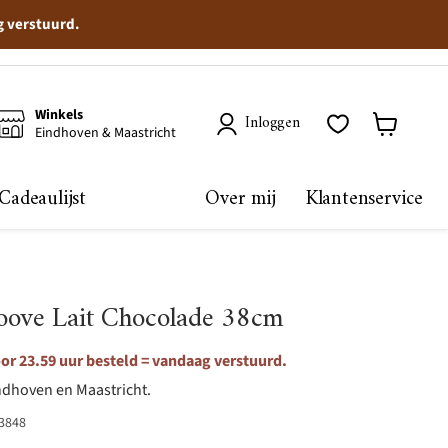
g verstuurd.
Winkels
Inloggen
Eindhoven & Maastricht
Winkelma
bekijken
Cadeaulijst
Over mij
Klantenservice
oove Lait Chocolade 38cm
r 23.59 uur besteld = vandaag verstuurd.
ndhoven en Maastricht.
3848