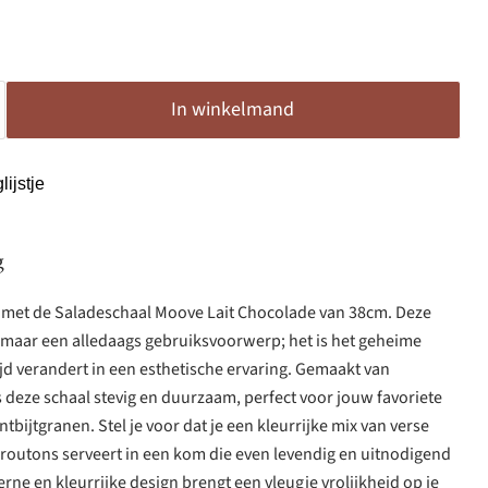
In winkelmand
ijstje
g
st met de Saladeschaal Moove Lait Chocolade van 38cm. Deze
zomaar een alledaags gebruiksvoorwerp; het is het geheime
ijd verandert in een esthetische ervaring. Gemaakt van
deze schaal stevig en duurzaam, perfect voor jouw favoriete
ontbijtgranen. Stel je voor dat je een kleurrijke mix van verse
routons serveert in een kom die even levendig en uitnodigend
rne en kleurrijke design brengt een vleugje vrolijkheid op je