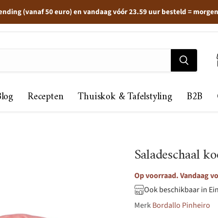
ending (vanaf 50 euro) en vandaag vóór 23.59 uur besteld = morge
Blog
Recepten
Thuiskok & Tafelstyling
B2B
Saladeschaal ko
Op voorraad. Vandaag vo
Ook beschikbaar in Ei
Merk
Bordallo Pinheiro