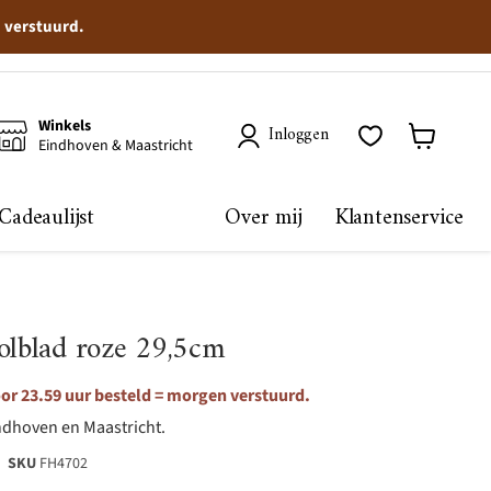
n verstuurd.
Winkels
Inloggen
Eindhoven & Maastricht
Winkelma
bekijken
Cadeaulijst
Over mij
Klantenservice
olblad roze 29,5cm
or 23.59 uur besteld = morgen verstuurd.
ndhoven en Maastricht.
SKU
FH4702