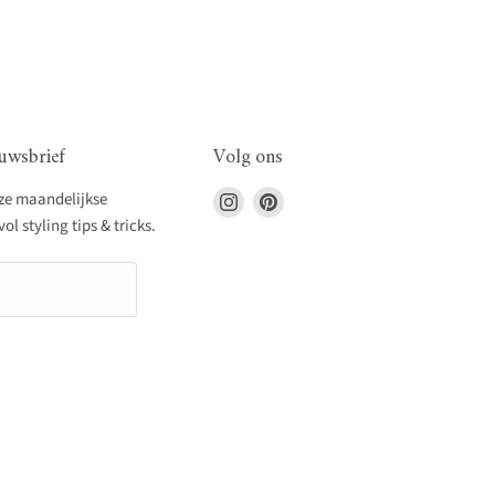
uwsbrief
Volg ons
Vind
Vind
nze maandelijkse
ons
ons
l styling tips & tricks.
op
op
Instagram
Pinterest