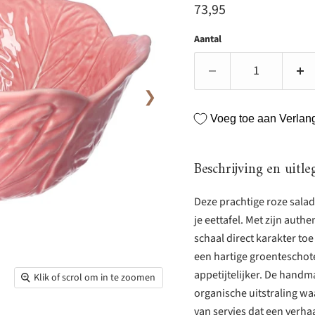
Huidige prijs
73,95
Aantal
❯
Voeg toe aan Verlangl
Beschrijving en uitle
Deze prachtige roze salad
je eettafel. Met zijn aut
schaal direct karakter toe
een hartige groenteschote
appetijtelijker. De handma
Klik of scrol om in te zoomen
organische uitstraling wa
van servies dat een verhaa