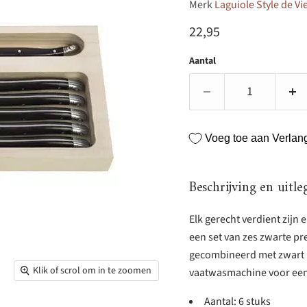
Merk
Laguiole Style de Vi
Huidige prijs
22,95
Aantal
Voeg toe aan Verlangl
Beschrijving en uitle
Elk gerecht verdient zijn 
een set van zes zwarte pr
gecombineerd met zwart p
Klik of scrol om in te zoomen
vaatwasmachine voor ee
Aantal: 6 stuks