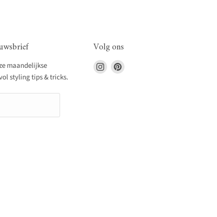
uwsbrief
Volg ons
Vind
Vind
nze maandelijkse
ons
ons
l styling tips & tricks.
op
op
Instagram
Pinterest