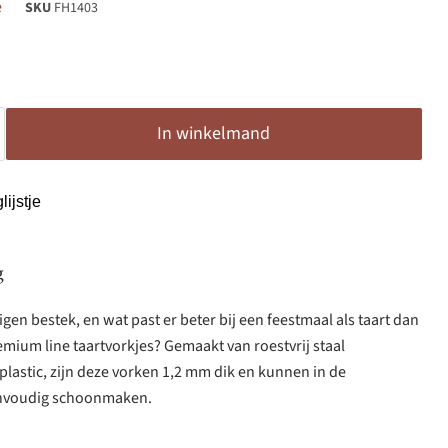
e
SKU
FH1403
In winkelmand
ijstje
g
eigen bestek, en wat past er beter bij een feestmaal als taart dan
emium line taartvorkjes? Gemaakt van roestvrij staal
lastic, zijn deze vorken 1,2 mm dik en kunnen in de
nvoudig schoonmaken.