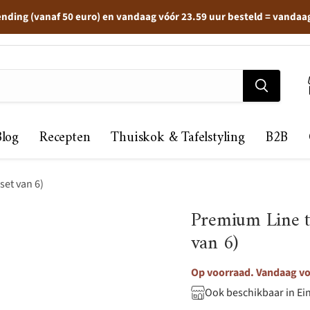
ending (vanaf 50 euro) en vandaag vóór 23.59 uur besteld = vandaa
Blog
Recepten
Thuiskok & Tafelstyling
B2B
set van 6)
Premium Line ta
van 6)
Op voorraad. Vandaag voo
Ook beschikbaar in Ei