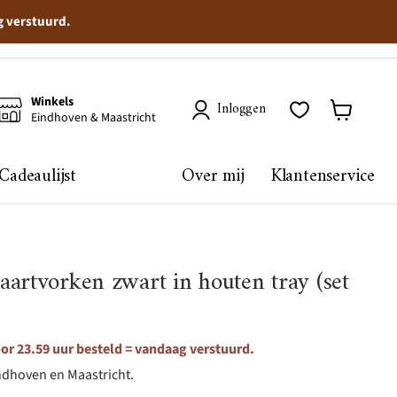
g verstuurd.
Winkels
Inloggen
Eindhoven & Maastricht
Winkelma
bekijken
Cadeaulijst
Over mij
Klantenservice
artvorken zwart in houten tray (set
r 23.59 uur besteld = vandaag verstuurd.
ndhoven en Maastricht.