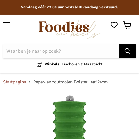
Vandaag vóór 23.00 uur besteld = vandaag verstuurd.
Menu
Winkel
bekijken
Winkels
Eindhoven & Maastricht
Startpagina
Peper- en zoutmolen Twister Leaf 24cm