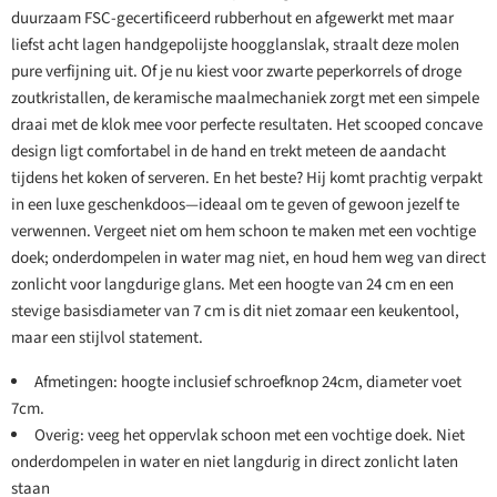
duurzaam FSC-gecertificeerd rubberhout en afgewerkt met maar
liefst acht lagen handgepolijste hoogglanslak, straalt deze molen
pure verfijning uit. Of je nu kiest voor zwarte peperkorrels of droge
zoutkristallen, de keramische maalmechaniek zorgt met een simpele
draai met de klok mee voor perfecte resultaten. Het scooped concave
design ligt comfortabel in de hand en trekt meteen de aandacht
tijdens het koken of serveren. En het beste? Hij komt prachtig verpakt
in een luxe geschenkdoos—ideaal om te geven of gewoon jezelf te
verwennen. Vergeet niet om hem schoon te maken met een vochtige
doek; onderdompelen in water mag niet, en houd hem weg van direct
zonlicht voor langdurige glans. Met een hoogte van 24 cm en een
stevige basisdiameter van 7 cm is dit niet zomaar een keukentool,
maar een stijlvol statement.
Afmetingen: hoogte inclusief schroefknop 24cm, diameter voet
7cm.
Overig: veeg het oppervlak schoon met een vochtige doek. Niet
onderdompelen in water en niet langdurig in direct zonlicht laten
staan