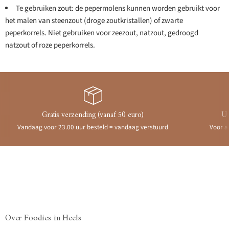
Te gebruiken zout: de pepermolens kunnen worden gebruikt voor
het malen van steenzout (droge zoutkristallen) of zwarte
peperkorrels. Niet gebruiken voor zeezout, natzout, gedroogd
natzout of roze peperkorrels.
Gratis verzending (vanaf 50 euro)
Ui
Vandaag voor 23.00 uur besteld = vandaag verstuurd
Voor a
Over Foodies in Heels