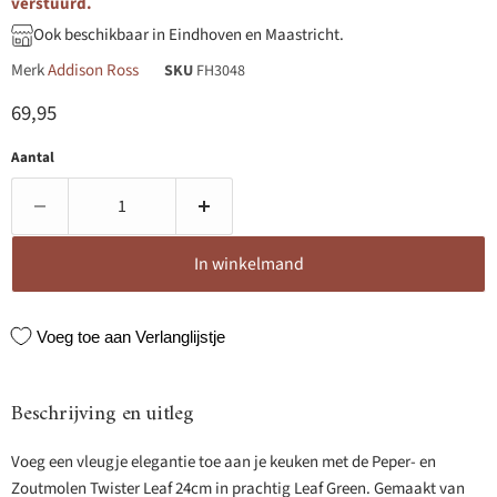
verstuurd.
Ook beschikbaar in Eindhoven en Maastricht.
Merk
Addison Ross
SKU
FH3048
Huidige prijs
69,95
Aantal
In winkelmand
Voeg toe aan Verlanglijstje
Beschrijving en uitleg
Voeg een vleugje elegantie toe aan je keuken met de Peper- en
Zoutmolen Twister Leaf 24cm in prachtig Leaf Green. Gemaakt van