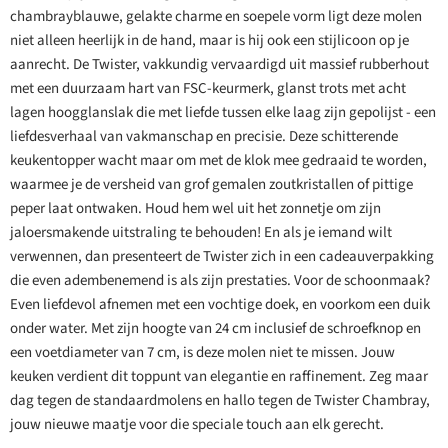
chambrayblauwe, gelakte charme en soepele vorm ligt deze molen
niet alleen heerlijk in de hand, maar is hij ook een stijlicoon op je
aanrecht. De Twister, vakkundig vervaardigd uit massief rubberhout
met een duurzaam hart van FSC-keurmerk, glanst trots met acht
lagen hoogglanslak die met liefde tussen elke laag zijn gepolijst - een
liefdesverhaal van vakmanschap en precisie. Deze schitterende
keukentopper wacht maar om met de klok mee gedraaid te worden,
waarmee je de versheid van grof gemalen zoutkristallen of pittige
peper laat ontwaken. Houd hem wel uit het zonnetje om zijn
jaloersmakende uitstraling te behouden! En als je iemand wilt
verwennen, dan presenteert de Twister zich in een cadeauverpakking
die even adembenemend is als zijn prestaties. Voor de schoonmaak?
Even liefdevol afnemen met een vochtige doek, en voorkom een duik
onder water. Met zijn hoogte van 24 cm inclusief de schroefknop en
een voetdiameter van 7 cm, is deze molen niet te missen. Jouw
keuken verdient dit toppunt van elegantie en raffinement. Zeg maar
dag tegen de standaardmolens en hallo tegen de Twister Chambray,
jouw nieuwe maatje voor die speciale touch aan elk gerecht.