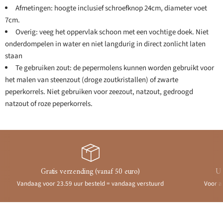
Afmetingen: hoogte inclusief schroefknop 24cm, diameter voet
7cm.
Overig: veeg het oppervlak schoon met een vochtige doek. Niet
onderdompelen in water en niet langdurig in direct zonlicht laten
staan
Te gebruiken zout: de pepermolens kunnen worden gebruikt voor
het malen van steenzout (droge zoutkristallen) of zwarte
peperkorrels. Niet gebruiken voor zeezout, natzout, gedroogd
natzout of roze peperkorrels.
Gratis verzending (vanaf 50 euro)
Ui
Vandaag voor 23.59 uur besteld = vandaag verstuurd
Voor a