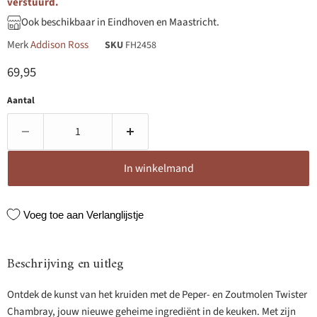
verstuurd.
Ook beschikbaar in Eindhoven en Maastricht.
Merk
Addison Ross
SKU
FH2458
Huidige prijs
69,95
Aantal
In winkelmand
Voeg toe aan Verlanglijstje
Beschrijving en uitleg
Ontdek de kunst van het kruiden met de Peper- en Zoutmolen Twister
Chambray, jouw nieuwe geheime ingrediënt in de keuken. Met zijn