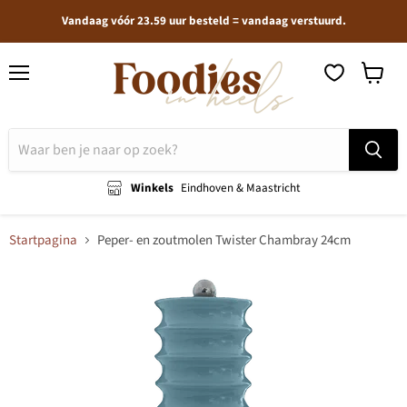
Vandaag vóór 23.59 uur besteld = vandaag verstuurd.
Menu
Winkel
bekijken
Winkels
Eindhoven & Maastricht
Startpagina
Peper- en zoutmolen Twister Chambray 24cm