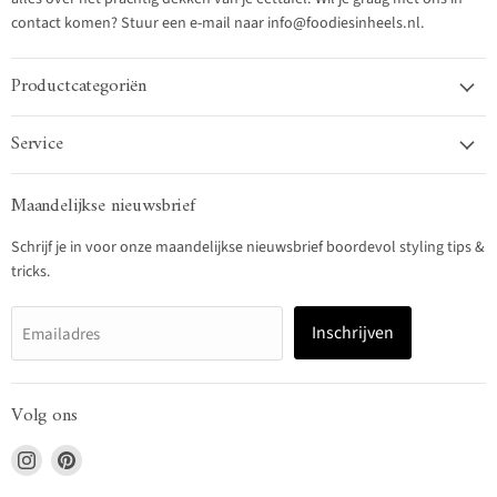
contact komen? Stuur een e-mail naar info@foodiesinheels.nl.
Productcategoriën
Service
Maandelijkse nieuwsbrief
Schrijf je in voor onze maandelijkse nieuwsbrief boordevol styling tips &
tricks.
Inschrijven
Emailadres
Volg ons
Vind
Vind
ons
ons