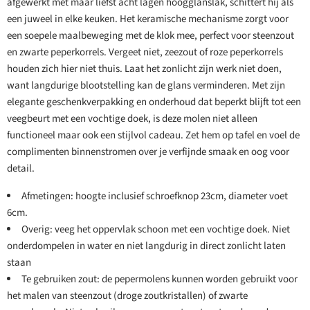
afgewerkt met maar liefst acht lagen hoogglanslak, schittert hij als
een juweel in elke keuken. Het keramische mechanisme zorgt voor
een soepele maalbeweging met de klok mee, perfect voor steenzout
en zwarte peperkorrels. Vergeet niet, zeezout of roze peperkorrels
houden zich hier niet thuis. Laat het zonlicht zijn werk niet doen,
want langdurige blootstelling kan de glans verminderen. Met zijn
elegante geschenkverpakking en onderhoud dat beperkt blijft tot een
veegbeurt met een vochtige doek, is deze molen niet alleen
functioneel maar ook een stijlvol cadeau. Zet hem op tafel en voel de
complimenten binnenstromen over je verfijnde smaak en oog voor
detail.
Afmetingen: hoogte inclusief schroefknop 23cm, diameter voet
6cm.
Overig: veeg het oppervlak schoon met een vochtige doek. Niet
onderdompelen in water en niet langdurig in direct zonlicht laten
staan
Te gebruiken zout: de pepermolens kunnen worden gebruikt voor
het malen van steenzout (droge zoutkristallen) of zwarte