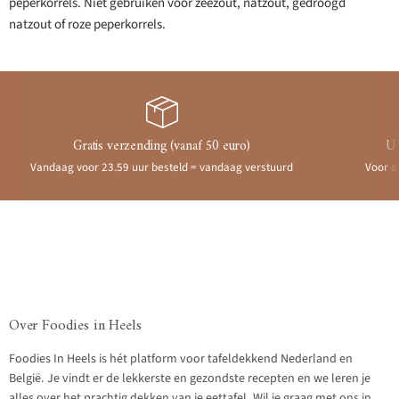
peperkorrels. Niet gebruiken voor zeezout, natzout, gedroogd
natzout of roze peperkorrels.
Gratis verzending (vanaf 50 euro)
Ui
Vandaag voor 23.59 uur besteld = vandaag verstuurd
Voor a
Over Foodies in Heels
Foodies In Heels is hét platform voor tafeldekkend Nederland en
België. Je vindt er de lekkerste en gezondste recepten en we leren je
alles over het prachtig dekken van je eettafel. Wil je graag met ons in