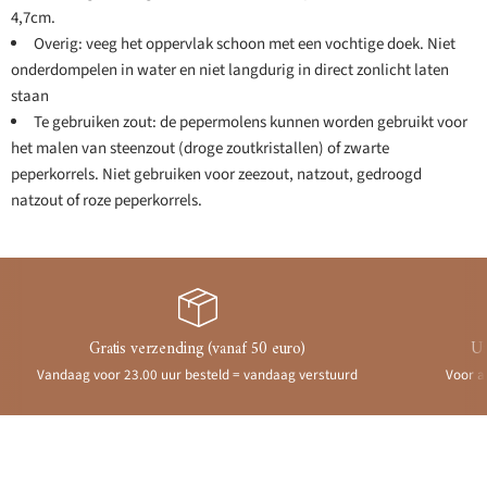
4,7cm.
Overig: veeg het oppervlak schoon met een vochtige doek. Niet
onderdompelen in water en niet langdurig in direct zonlicht laten
staan
Te gebruiken zout: de pepermolens kunnen worden gebruikt voor
het malen van steenzout (droge zoutkristallen) of zwarte
peperkorrels. Niet gebruiken voor zeezout, natzout, gedroogd
natzout of roze peperkorrels.
Gratis verzending (vanaf 50 euro)
Ui
Vandaag voor 23.00 uur besteld = vandaag verstuurd
Voor a