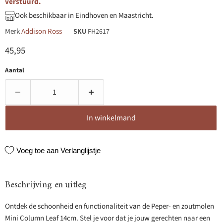
verstuurd.
Ook beschikbaar in Eindhoven en Maastricht.
Merk
Addison Ross
SKU
FH2617
Huidige prijs
45,95
Aantal
In winkelmand
Voeg toe aan Verlanglijstje
Beschrijving en uitleg
Ontdek de schoonheid en functionaliteit van de Peper- en zoutmolen
Mini Column Leaf 14cm. Stel je voor dat je jouw gerechten naar een