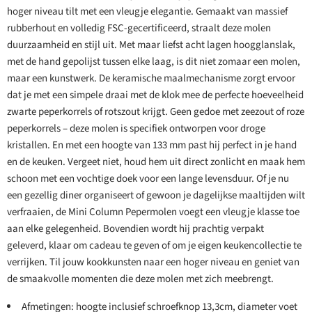
hoger niveau tilt met een vleugje elegantie. Gemaakt van massief
rubberhout en volledig FSC-gecertificeerd, straalt deze molen
duurzaamheid en stijl uit. Met maar liefst acht lagen hoogglanslak,
met de hand gepolijst tussen elke laag, is dit niet zomaar een molen,
maar een kunstwerk. De keramische maalmechanisme zorgt ervoor
dat je met een simpele draai met de klok mee de perfecte hoeveelheid
zwarte peperkorrels of rotszout krijgt. Geen gedoe met zeezout of roze
peperkorrels – deze molen is specifiek ontworpen voor droge
kristallen. En met een hoogte van 133 mm past hij perfect in je hand
en de keuken. Vergeet niet, houd hem uit direct zonlicht en maak hem
schoon met een vochtige doek voor een lange levensduur. Of je nu
een gezellig diner organiseert of gewoon je dagelijkse maaltijden wilt
verfraaien, de Mini Column Pepermolen voegt een vleugje klasse toe
aan elke gelegenheid. Bovendien wordt hij prachtig verpakt
geleverd, klaar om cadeau te geven of om je eigen keukencollectie te
verrijken. Til jouw kookkunsten naar een hoger niveau en geniet van
de smaakvolle momenten die deze molen met zich meebrengt.
Afmetingen: hoogte inclusief schroefknop 13,3cm, diameter voet