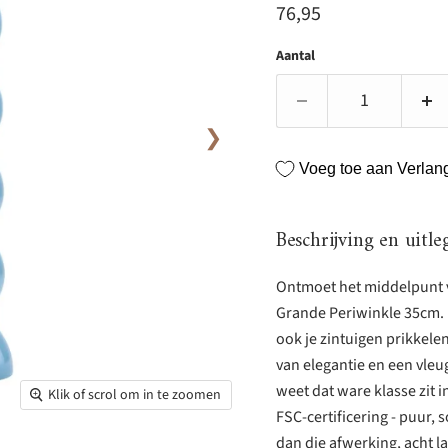
Huidige prijs
76,95
Aantal
❯
Voeg toe aan Verlangl
Beschrijving en uitle
Ontmoet het middelpunt v
Grande Periwinkle 35cm. 
ook je zintuigen prikkelen
van elegantie en een vleu
weet dat ware klasse zit 
Klik of scrol om in te zoomen
FSC-certificering - puur,
dan die afwerking, acht la