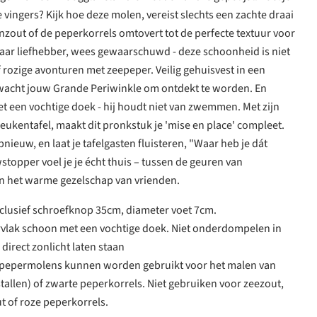
 vingers? Kijk hoe deze molen, vereist slechts een zachte draai
nzout of de peperkorrels omtovert tot de perfecte textuur voor
Maar liefhebber, wees gewaarschuwd - deze schoonheid is niet
 rozige avonturen met zeepeper. Veilig gehuisvest in een
wacht jouw Grande Periwinkle om ontdekt te worden. En
t een vochtige doek - hij houdt niet van zwemmen. Met zijn
eukentafel, maakt dit pronkstuk je 'mise en place' compleet.
nieuw, en laat je tafelgasten fluisteren, "Waar heb je dát
opper voel je je écht thuis – tussen de geuren van
n het warme gezelschap van vrienden.
clusief schroefknop 35cm, diameter voet 7cm.
rvlak schoon met een vochtige doek. Niet onderdompelen in
 direct zonlicht laten staan
e pepermolens kunnen worden gebruikt voor het malen van
tallen) of zwarte peperkorrels. Niet gebruiken voor zeezout,
t of roze peperkorrels.