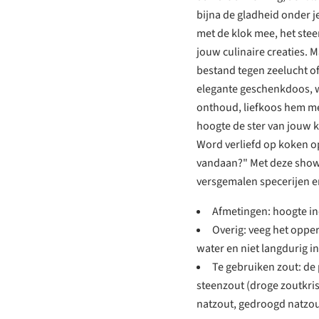
bijna de gladheid onder je
met de klok mee, het stee
jouw culinaire creaties. 
bestand tegen zeelucht of
elegante geschenkdoos, 
onthoud, liefkoos hem me
hoogte de ster van jouw k
Word verliefd op koken op
vandaan?" Met deze showst
versgemalen specerijen e
Afmetingen: hoogte in
Overig: veeg het oppe
water en niet langdurig in
Te gebruiken zout: d
steenzout (droge zoutkris
natzout, gedroogd natzou