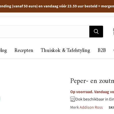
ending (vanaf 50 euro) en vandaag vóór 23.59 uur besteld = morge
Blog
Recepten
Thuiskok & Tafelstyling
B2B
Peper- en zout
Op voorraad. Vandaag vo
Ook beschikbaar in Ei
Merk
Addison Ross
SK