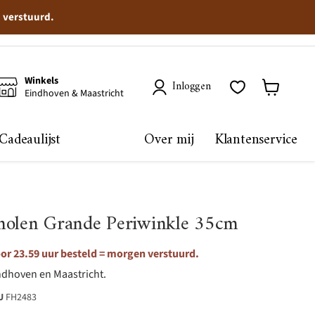
n verstuurd.
Winkels
Inloggen
Eindhoven & Maastricht
Winkelma
bekijken
Cadeaulijst
Over mij
Klantenservice
molen Grande Periwinkle 35cm
or 23.59 uur besteld = morgen verstuurd.
ndhoven en Maastricht.
U
FH2483