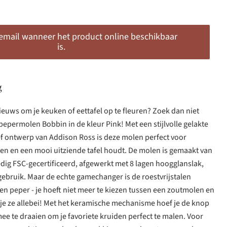
 email wanneer het product online beschikbaar
is.
g
nieuws om je keuken of eettafel op te fleuren? Zoek dan niet
pepermolen Bobbin in de kleur Pink! Met een stijlvolle gelakte
ef ontwerp van Addison Ross is deze molen perfect voor
ten en een mooi uitziende tafel houdt. De molen is gemaakt van
dig FSC-gecertificeerd, afgewerkt met 8 lagen hoogglanslak,
gebruik. Maar de echte gamechanger is de roestvrijstalen
en peper - je hoeft niet meer te kiezen tussen een zoutmolen en
je ze allebei! Met het keramische mechanisme hoef je de knop
ee te draaien om je favoriete kruiden perfect te malen. Voor