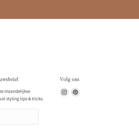
uwsbrief
Volg ons
Vind
Vind
nze maandelijkse
ons
ons
l styling tips & tricks.
op
op
Instagram
Pinterest