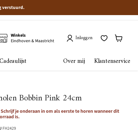
g verstuurd.
Winkels
Inloggen
Eindhoven & Maastricht
Winkelma
bekijken
Cadeaulijst
Over mij
Klantenservice
molen Bobbin Pink 24cm
Schrijf je onderaan in om als eerste te horen wanneer dit
orraad is.
U
FH2429