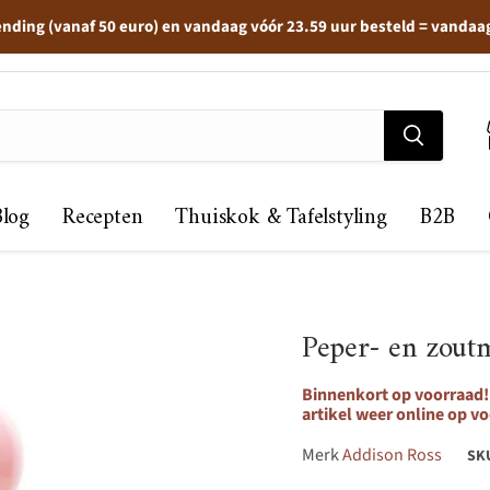
ending (vanaf 50 euro) en vandaag vóór 23.59 uur besteld = vandaa
Blog
Recepten
Thuiskok & Tafelstyling
B2B
Peper- en zout
Binnenkort op voorraad! 
artikel weer online op vo
Merk
Addison Ross
SK