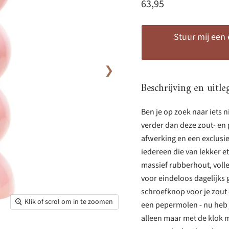
Huidige prijs
63,95
Stuur mij een
❯
Beschrijving en uitle
Ben je op zoek naar iets 
verder dan deze zout- en 
afwerking en een exclusi
iedereen die van lekker e
massief rubberhout, volle
voor eindeloos dagelijks 
schroefknop voor je zout 
Klik of scrol om in te zoomen
een pepermolen - nu heb 
alleen maar met de klok m