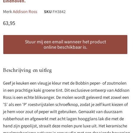
Eindhoven.
Merk
Addison Ross
SKU
FH3842
Huidige prijs
63,95
Stuur mij een email wanneer het product
online beschikbaar is.
Beschrijving en uitleg
Geef je keuken een vleugje kleur met de Bobbin peper- of zoutmolen
in een prachtige kaki groene tint. Dit exclusieve ontwerp van Addison
Ross is een echte blikvanger. De molen wordt geleverd met zowel een
'S' als een 'P' roestvrijstalen schroefknop, zodat je zelf kunt kiezen of
je hem voor zout of peper wilt gebruiken. Gemaakt van duurzaam
rubberhout en afgewerkt met acht lagen hoogglans lak die met de
hand zijn gepolijst, straalt deze molen pure luxe uit. Het keramische