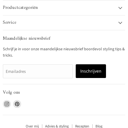
Productcategoriën
Service
Maandelijkse nieuwsbrief
Schrijf je in voor onze maandelijkse nieuwsbrief boordevol styling tips &
tricks.
Inschrijven
Emailadres
Volg ons
Vind
Vind
ons
ons
op
op
Instagram
Pinterest
Over mij
Advies & styling
Recepten
Blog