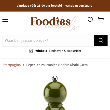
Vandaag vóór 23.00 uur besteld = vandaag verstuurd.
Menu
Winkel
bekijken
Winkels
Eindhoven & Maastricht
Startpagina
Peper- en zoutmolen Bobbin Khaki 24cm