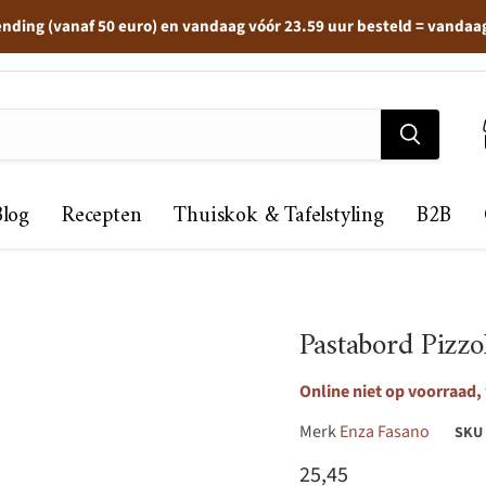
ending (vanaf 50 euro) en vandaag vóór 23.59 uur besteld = vandaa
Blog
Recepten
Thuiskok & Tafelstyling
B2B
Pastabord Pizz
Online niet op voorraad,
Merk
Enza Fasano
SKU
Huidige prijs
25,45