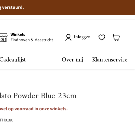
g verstuurd.
Winkels
Inloggen
Eindhoven & Maastricht
Winkelma
bekijken
Cadeaulijst
Over mij
Klantenservice
olato Powder Blue 23cm
 wel op voorraad in onze winkels.
FH0180