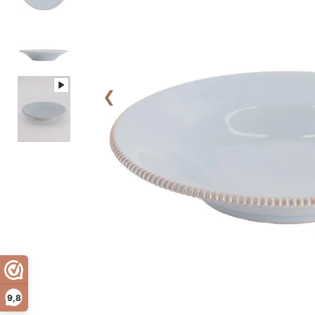
❮
9,8