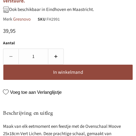
verstuurd.
Ook beschikbaar in Eindhoven en Maastricht.
Merk
Gresnovo
SKU
FH2991
Huidige prijs
39,95
Aantal
In winkelmand
Voeg toe aan Verlanglijstje
Beschrijving en uitleg
Maak van elk eetmoment een feestje met de Ovenschaal Moove
25x18cm Vert Lichen. Deze prachtige schaal, gemaakt van