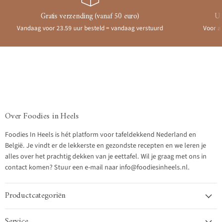
Gratis verzending (vanaf 50 euro)
Ui
Vandaag voor 23.59 uur besteld = vandaag verstuurd
Voor a
Over Foodies in Heels
Foodies In Heels is hét platform voor tafeldekkend Nederland en
België. Je vindt er de lekkerste en gezondste recepten en we leren je
alles over het prachtig dekken van je eettafel. Wil je graag met ons in
contact komen? Stuur een e-mail naar info@foodiesinheels.nl.
Productcategoriën
Service