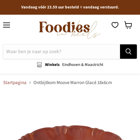
Vandaag vóór 23.59 uur besteld = vandaag verstuurd.
Menu
Winkel
bekijken
Winkels
Eindhoven & Maastricht
Startpagina
Ontbijtkom Moove Marron Glacé 18x6cm