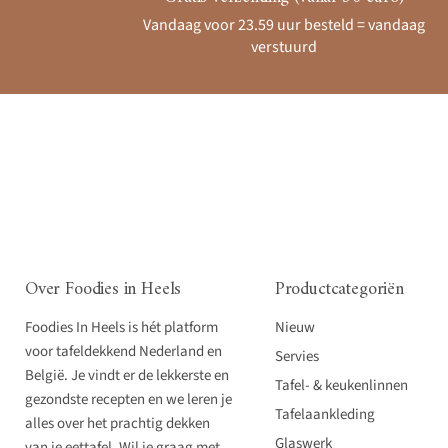
Vandaag voor 23.59 uur besteld = vandaag
verstuurd
Over Foodies in Heels
Productcategoriën
Foodies In Heels is hét platform
Nieuw
voor tafeldekkend Nederland en
Servies
België. Je vindt er de lekkerste en
Tafel- & keukenlinnen
gezondste recepten en we leren je
Tafelaankleding
alles over het prachtig dekken
Glaswerk
van je eettafel. Wil je graag met