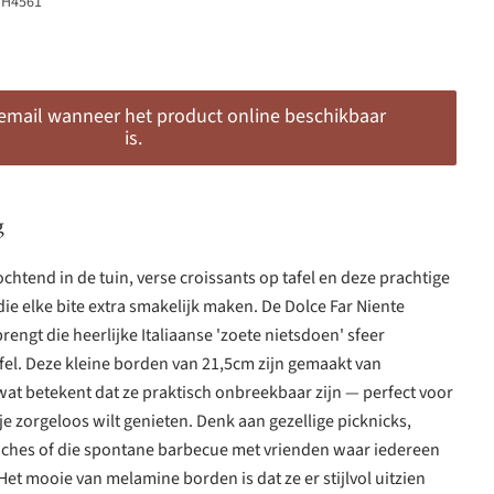
FH4561
 email wanneer het product online beschikbaar
is.
g
ochtend in de tuin, verse croissants op tafel en deze prachtige
e elke bite extra smakelijk maken. De Dolce Far Niente
brengt die heerlijke Italiaanse 'zoete nietsdoen' sfeer
fel. Deze kleine borden van 21,5cm zijn gemaakt van
t betekent dat ze praktisch onbreekbaar zijn — perfect voor
 zorgeloos wilt genieten. Denk aan gezellige picknicks,
es of die spontane barbecue met vrienden waar iedereen
Het mooie van melamine borden is dat ze er stijlvol uitzien