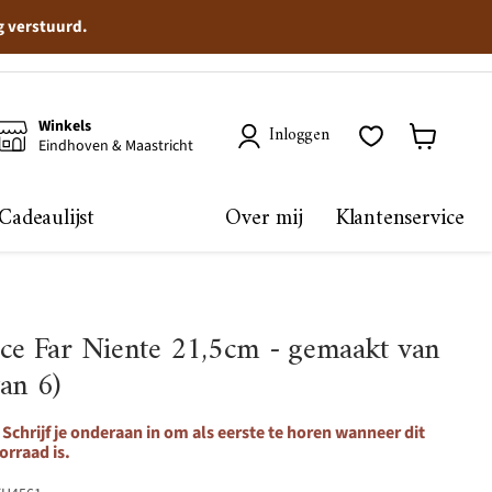
g verstuurd.
Winkels
Inloggen
Eindhoven & Maastricht
Winkelma
bekijken
Cadeaulijst
Over mij
Klantenservice
lce Far Niente 21,5cm - gemaakt van
an 6)
Schrijf je onderaan in om als eerste te horen wanneer dit
orraad is.