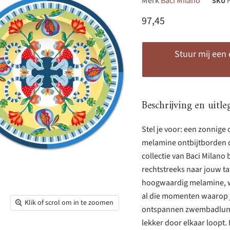
Merk
Baci Milano
SKU
Huidige prijs
97,45
Stuur mij een
Beschrijving en uitle
Stel je voor: een zonnige 
melamine ontbijtborden di
collectie van Baci Milano 
rechtstreeks naar jouw ta
hoogwaardig melamine, wa
al die momenten waarop je
Klik of scrol om in te zoomen
ontspannen zwembadlunch
lekker door elkaar loopt. 