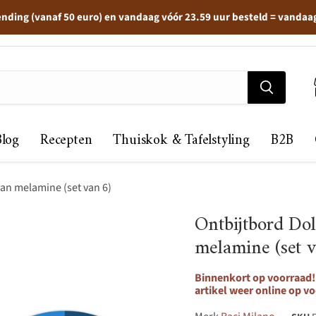
ending (vanaf 50 euro) en vandaag vóór 23.59 uur besteld = vandaa
Blog
Recepten
Thuiskok & Tafelstyling
B2B
van melamine (set van 6)
Ontbijtbord Do
melamine (set v
Binnenkort op voorraad! 
artikel weer online op vo