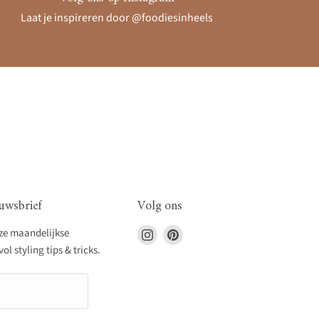
Laat je inspireren door @foodiesinheels
uwsbrief
Volg ons
Vind
Vind
nze maandelijkse
ons
ons
l styling tips & tricks.
op
op
Instagram
Pinterest