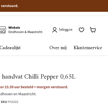
n verstuurd.
Winkels
Inloggen
Eindhoven & Maastricht
Winkelma
bekijken
Cadeaulijst
Over mij
Klantenservice
et handvat Chilli Pepper 0,65L
or 23.59 uur besteld = morgen verstuurd.
ndhoven en Maastricht.
SKU
FH3202