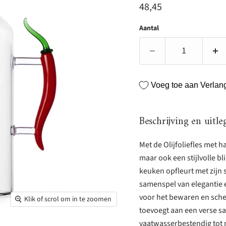
Huidige prijs
48,45
Aantal
Voeg toe aan Verlangl
Beschrijving en uitle
Met de Olijfoliefles met h
maar ook een stijlvolle bl
keuken opfleurt met zijn 
samenspel van elegantie e
voor het bewaren en schenk
Klik of scrol om in te zoomen
toevoegt aan een verse sa
vaatwasserbestendig tot