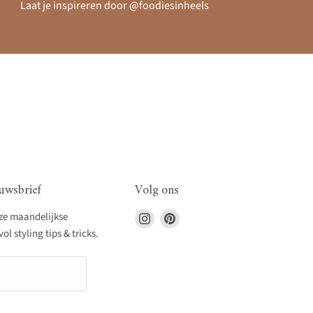
Laat je inspireren door @foodiesinheels
uwsbrief
Volg ons
Vind
Vind
nze maandelijkse
ons
ons
l styling tips & tricks.
op
op
Instagram
Pinterest