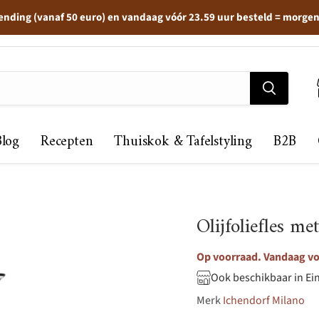
ending (vanaf 50 euro) en vandaag vóór 23.59 uur besteld = morge
Blog
Recepten
Thuiskok & Tafelstyling
B2B
Olijfoliefles m
Op voorraad. Vandaag vo
Ook beschikbaar in Ei
Merk
Ichendorf Milano