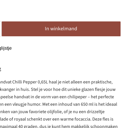
In winkelmand
ijstje
g
andvat Chilli Pepper 0,65L haal je niet alleen een praktische,
ikvanger in huis. Stel je voor hoe dit unieke glazen flesje jouw
speelse handvat in de vorm van een chilipeper – het perfecte
n een vleugje humor. Met een inhoud van 650 ml is het ideaal
en van jouw favoriete olijfolie, of je nu een drizzeltje
lade of royaal schenkt over een warme focaccia. Deze fles is
 maximaal 40 graden, dus je kunt hem makkelijk schoonmaken