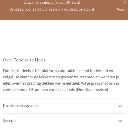
Gratis verzending (vanaf 50 euro)
Ui
Vandaag voor 23.00 uur besteld = vandaag verstuurd
Voor a
Over Foodies in Heels
Foodies In Heels is hét platform voor tafeldekkend Nederland en
België. Je vindt er de lekkerste en gezondste recepten en we leren je
alles over het prachtig dekken van je eettafel. Wil je graag met ons in
contact komen? Stuur een e-mail naar info@foodiesinheels.nl.
Productcategoriën
Service