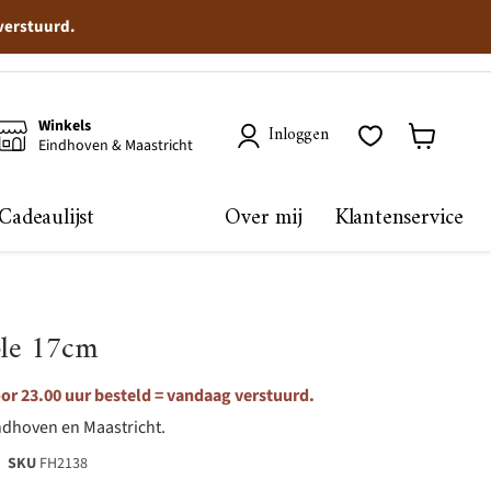
 verstuurd.
Winkels
Inloggen
Eindhoven & Maastricht
Winkelma
bekijken
Cadeaulijst
Over mij
Klantenservice
ple 17cm
r 23.00 uur besteld = vandaag verstuurd.
ndhoven en Maastricht.
SKU
FH2138