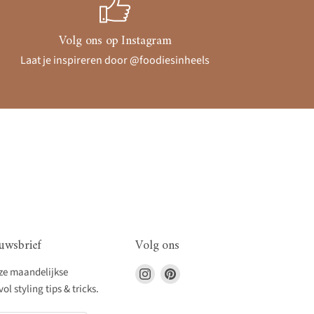
Volg ons op Instagram
Laat je inspireren door @foodiesinheels
uwsbrief
Volg ons
Vind
Vind
nze maandelijkse
ons
ons
l styling tips & tricks.
op
op