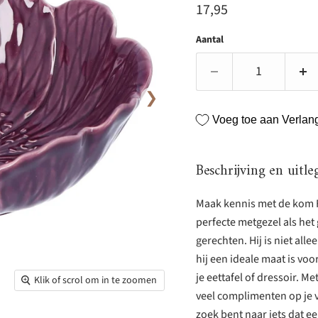
Huidige prijs
17,95
Aantal
❯
Voeg toe aan Verlangl
Beschrijving en uitle
Maak kennis met de kom Fl
perfecte metgezel als het
gerechten. Hij is niet al
hij een ideale maat is vo
je eettafel of dressoir. 
Klik of scrol om in te zoomen
veel complimenten op je v
zoek bent naar iets dat ee