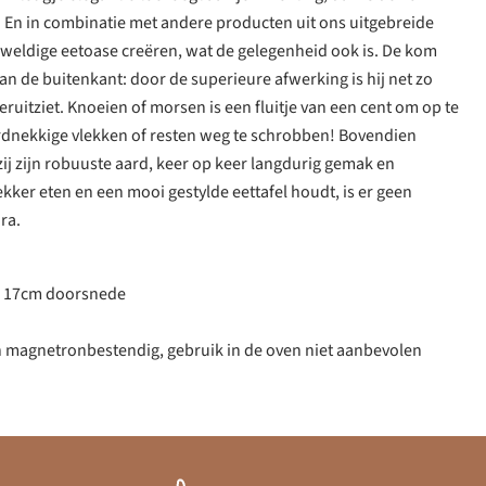
! En in combinatie met andere producten uit ons uitgebreide
eweldige eetoase creëren, wat de gelegenheid ook is. De kom
aan de buitenkant: door de superieure afwerking is hij net zo
eruitziet. Knoeien of morsen is een fluitje van een cent om op te
ardnekkige vlekken of resten weg te schrobben! Bovendien
zij zijn robuuste aard, keer op keer langdurig gemak en
ekker eten en een mooi gestylde eettafel houdt, is er geen
ra.
, 17cm doorsnede
n magnetronbestendig, gebruik in de oven niet aanbevolen