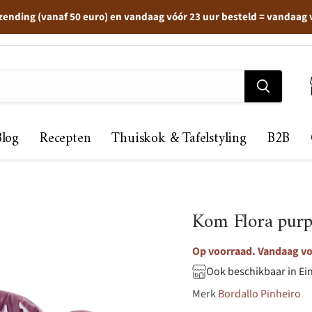
zending (vanaf 50 euro) en vandaag vóór 23 uur besteld = vandaag
Blog
Recepten
Thuiskok & Tafelstyling
B2B
Kom Flora pur
Op voorraad. Vandaag voo
Ook beschikbaar in Ei
Merk
Bordallo Pinheiro