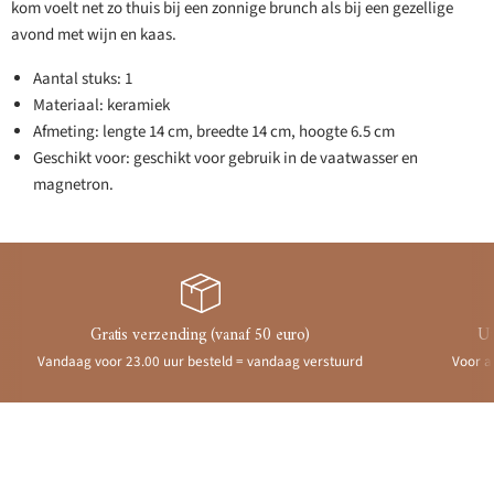
kom voelt net zo thuis bij een zonnige brunch als bij een gezellige
avond met wijn en kaas.
Aantal stuks: 1
Materiaal: keramiek
Afmeting: lengte 14 cm, breedte 14 cm, hoogte 6.5 cm
Geschikt voor: geschikt voor gebruik in de vaatwasser en
magnetron.
Gratis verzending (vanaf 50 euro)
Ui
Vandaag voor 23.00 uur besteld = vandaag verstuurd
Voor a