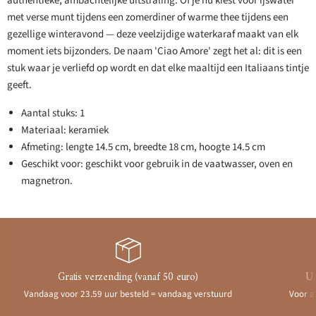
authentieke, ambachtelijke uitstraling. Of je nu kiest voor ijswater
met verse munt tijdens een zomerdiner of warme thee tijdens een
gezellige winteravond — deze veelzijdige waterkaraf maakt van elk
moment iets bijzonders. De naam 'Ciao Amore' zegt het al: dit is een
stuk waar je verliefd op wordt en dat elke maaltijd een Italiaans tintje
geeft.
Aantal stuks: 1
Materiaal: keramiek
Afmeting: lengte 14.5 cm, breedte 18 cm, hoogte 14.5 cm
Geschikt voor: geschikt voor gebruik in de vaatwasser, oven en
magnetron.
Gratis verzending (vanaf 50 euro)
Ui
Vandaag voor 23.59 uur besteld = vandaag verstuurd
Voor a