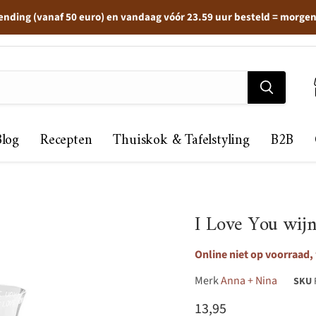
ending (vanaf 50 euro) en vandaag vóór 23.59 uur besteld = morge
Blog
Recepten
Thuiskok & Tafelstyling
B2B
I Love You wij
Online niet op voorraad,
Merk
Anna + Nina
SKU
Huidige prijs
13,95