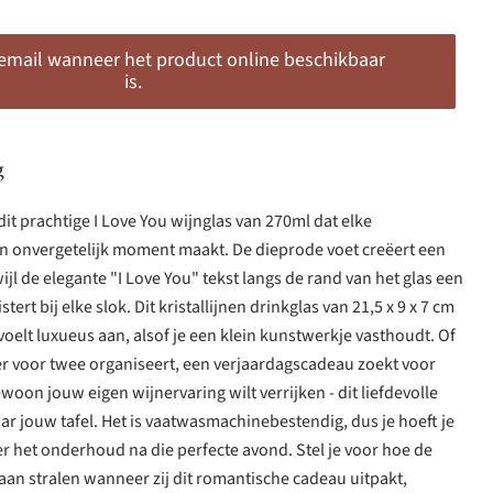
 email wanneer het product online beschikbaar
is.
g
it prachtige I Love You wijnglas van 270ml dat elke
n onvergetelijk moment maakt. De dieprode voet creëert een
jl de elegante "I Love You" tekst langs de rand van het glas een
tert bij elke slok. Dit kristallijnen drinkglas van 21,5 x 9 x 7 cm
 voelt luxueus aan, alsof je een klein kunstwerkje vasthoudt. Of
er voor twee organiseert, een verjaardagscadeau zoekt voor
woon jouw eigen wijnervaring wilt verrijken - dit liefdevolle
ar jouw tafel. Het is vaatwasmachinebestendig, dus je hoeft je
r het onderhoud na die perfecte avond. Stel je voor hoe de
an stralen wanneer zij dit romantische cadeau uitpakt,