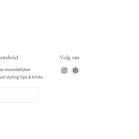
uwsbrief
Volg ons
Vind
Vind
nze maandelijkse
ons
ons
l styling tips & tricks.
op
op
Instagram
Pinterest