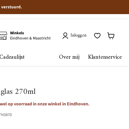
n verstuurd.
Winkels
Inloggen
Eindhoven & Maastricht
Winkelma
bekijken
Cadeaulijst
Over mij
Klantenservice
nglas 270ml
 wel op voorraad in onze winkel in Eindhoven.
FH3870