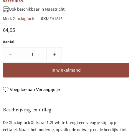
verstuurd.
Ook beschikbaar in Maastricht.
Merk
Gluckigluck
SKU
FH1846
Huidige prijs
64,95
Aantal
In winkelmand
Voeg toe aan Verlanglijstje
Beschrijving en uitleg
De Gluckigluck XL karaf 1,2L white brengt een vleugje stijl op je
eettafel. Naast het moderne, opvallende ontwerp en de heerlijke tint