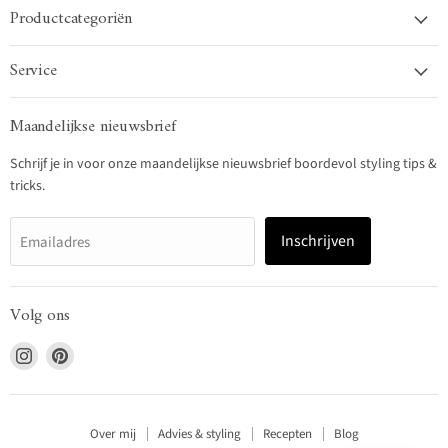
Productcategoriën
Service
Maandelijkse nieuwsbrief
Schrijf je in voor onze maandelijkse nieuwsbrief boordevol styling tips &
tricks.
Inschrijven
Emailadres
Volg ons
Vind
Vind
ons
ons
op
op
Instagram
Pinterest
Over mij
Advies & styling
Recepten
Blog