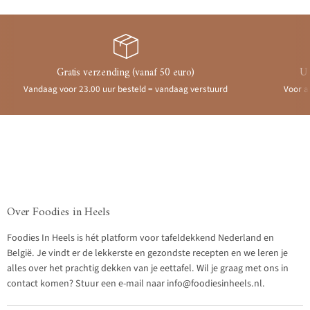
Gratis verzending (vanaf 50 euro)
Ui
Vandaag voor 23.00 uur besteld = vandaag verstuurd
Voor a
Over Foodies in Heels
Foodies In Heels is hét platform voor tafeldekkend Nederland en
België. Je vindt er de lekkerste en gezondste recepten en we leren je
alles over het prachtig dekken van je eettafel. Wil je graag met ons in
contact komen? Stuur een e-mail naar info@foodiesinheels.nl.