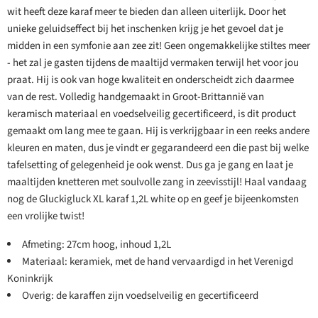
wit heeft deze karaf meer te bieden dan alleen uiterlijk. Door het
unieke geluidseffect bij het inschenken krijg je het gevoel dat je
midden in een symfonie aan zee zit! Geen ongemakkelijke stiltes meer
- het zal je gasten tijdens de maaltijd vermaken terwijl het voor jou
praat. Hij is ook van hoge kwaliteit en onderscheidt zich daarmee
van de rest. Volledig handgemaakt in Groot-Brittannië van
keramisch materiaal en voedselveilig gecertificeerd, is dit product
gemaakt om lang mee te gaan. Hij is verkrijgbaar in een reeks andere
kleuren en maten, dus je vindt er gegarandeerd een die past bij welke
tafelsetting of gelegenheid je ook wenst. Dus ga je gang en laat je
maaltijden knetteren met soulvolle zang in zeevisstijl! Haal vandaag
nog de Gluckigluck XL karaf 1,2L white op en geef je bijeenkomsten
een vrolijke twist!
Afmeting: 27cm hoog, inhoud 1,2L
Materiaal: keramiek, met de hand vervaardigd in het Verenigd
Koninkrijk
Overig: de karaffen zijn voedselveilig en gecertificeerd