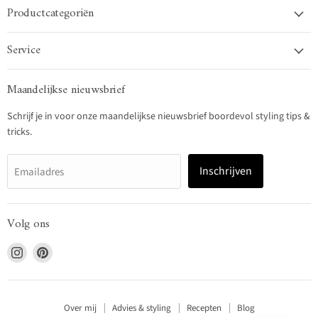
Productcategoriën
Service
Maandelijkse nieuwsbrief
Schrijf je in voor onze maandelijkse nieuwsbrief boordevol styling tips &
tricks.
Inschrijven
Emailadres
Volg ons
Vind
Vind
ons
ons
op
op
Instagram
Pinterest
Over mij
Advies & styling
Recepten
Blog