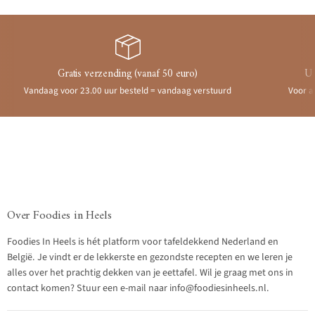
Gratis verzending (vanaf 50 euro)
Ui
Vandaag voor 23.00 uur besteld = vandaag verstuurd
Voor a
Over Foodies in Heels
Foodies In Heels is hét platform voor tafeldekkend Nederland en
België. Je vindt er de lekkerste en gezondste recepten en we leren je
alles over het prachtig dekken van je eettafel. Wil je graag met ons in
contact komen? Stuur een e-mail naar info@foodiesinheels.nl.