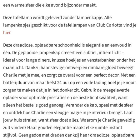
een warme sfeer die elke avond bijzonder maakt.
Deze tafellamp wordt geleverd zonder lampenkapje. Alle
lampenkapjes geschikt voor de tafellampen van Club Carlotta vind je
hier
.
Deze draadloze, oplaadbare schoonheid is elegantie en eenvoud in
één. De geplooide lampenkap creëert een subtiel, intiem licht –
ideaal voor lange diners, knusse hoekjes en vensterbanken onder het
maanlicht. Dankzij haar stevige ontwerp en dimbare gloed beweegt
Charlie met je mee, en zorgt ze overal voor een perfect decor. Met een
batterijduur van maar liefst 24 uur op een volle lading hoef je je nooit
zorgen te maken dat je in het donker zit. Gebruik de meegeleverde
oplader voor optimale prestaties en de beste lichtkwaliteit, want
alleen het beste is goed genoeg. Verander de kap, speel met de sfeer
en ontdek hoe Charlie een vleugje magie in je interieur brengt. Laat
jouw huis stralen, want sfeer doet alles. Waarom je Charlie geweldig
zult vinden? Haar gouden elegantie maakt elke ruimte instant
stijlvol. Geen gedoe met draden dankzij haar draadloze, oplaadbare