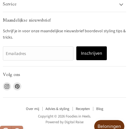
Service
Maandelijkse nieuwsbrief
Schrijf je in voor onze maandelijkse nieuwsbrief boordevol styling tips &
tricks.
Inschrijven
Emailadres
Volg ons
Vind
Vind
ons
ons
op
op
Instagram
Pinterest
Over mij
Advies & styling
Recepten
Blog
Copyright © 2026 Foodies in Heels.
Powered by
Digital Raise