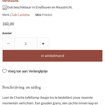
verstuurd.
Ook beschikbaar in Eindhoven en Maastricht.
Merk
Club Carlotta
SKU
FH4342
Huidige prijs
160,00
Aantal
In winkelmand
Voeg toe aan Verlanglijstje
Beschrijving en uitleg
Laat de Charlie tafellamp (kapje los te bestellen) jouw mooiste
momenten verlichten. Een gouden glans, een zachte linnen kap en