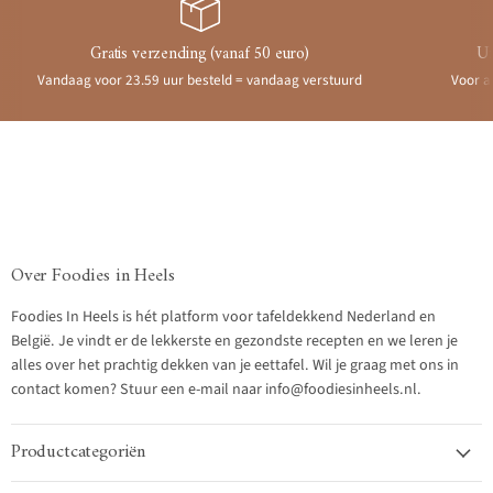
Gratis verzending (vanaf 50 euro)
Ui
Vandaag voor 23.59 uur besteld = vandaag verstuurd
Voor a
Over Foodies in Heels
Foodies In Heels is hét platform voor tafeldekkend Nederland en
België. Je vindt er de lekkerste en gezondste recepten en we leren je
alles over het prachtig dekken van je eettafel. Wil je graag met ons in
contact komen? Stuur een e-mail naar info@foodiesinheels.nl.
Productcategoriën