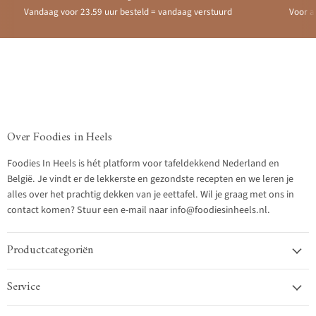
Vandaag voor 23.59 uur besteld = vandaag verstuurd
Voor a
Over Foodies in Heels
Foodies In Heels is hét platform voor tafeldekkend Nederland en
België. Je vindt er de lekkerste en gezondste recepten en we leren je
alles over het prachtig dekken van je eettafel. Wil je graag met ons in
contact komen? Stuur een e-mail naar info@foodiesinheels.nl.
Productcategoriën
Service