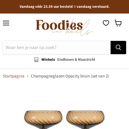
Vandaag vóór 23.59 uur besteld = vandaag verstuurd.
Menu
Winkel
bekijken
Winkels
Eindhoven & Maastricht
Startpagina
Champagneglazen Opacity bruin (set van 2)