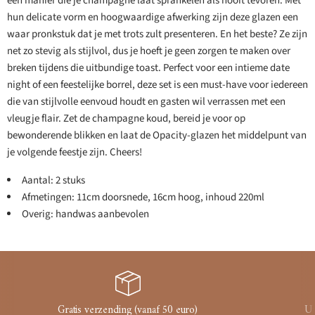
een manier die je champagne laat sprankelen als nooit tevoren. Met
hun delicate vorm en hoogwaardige afwerking zijn deze glazen een
waar pronkstuk dat je met trots zult presenteren. En het beste? Ze zijn
net zo stevig als stijlvol, dus je hoeft je geen zorgen te maken over
breken tijdens die uitbundige toast. Perfect voor een intieme date
night of een feestelijke borrel, deze set is een must-have voor iedereen
die van stijlvolle eenvoud houdt en gasten wil verrassen met een
vleugje flair. Zet de champagne koud, bereid je voor op
bewonderende blikken en laat de Opacity-glazen het middelpunt van
je volgende feestje zijn. Cheers!
Aantal: 2 stuks
Afmetingen: 11cm doorsnede, 16cm hoog, inhoud 220ml
Overig: handwas aanbevolen
Gratis verzending (vanaf 50 euro)
Ui