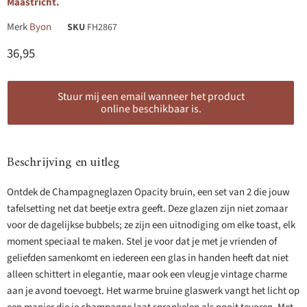
Maastricht.
Merk
Byon
SKU
FH2867
Huidige prijs
36,95
Stuur mij een email wanneer het product
online beschikbaar is.
Beschrijving en uitleg
Ontdek de Champagneglazen Opacity bruin, een set van 2 die jouw
tafelsetting net dat beetje extra geeft. Deze glazen zijn niet zomaar
voor de dagelijkse bubbels; ze zijn een uitnodiging om elke toast, elk
moment speciaal te maken. Stel je voor dat je met je vrienden of
geliefden samenkomt en iedereen een glas in handen heeft dat niet
alleen schittert in elegantie, maar ook een vleugje vintage charme
aan je avond toevoegt. Het warme bruine glaswerk vangt het licht op