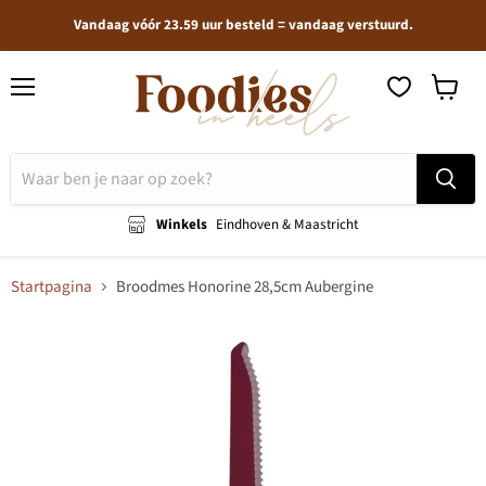
Vandaag vóór 23.59 uur besteld = vandaag verstuurd.
Menu
Winkel
bekijken
Winkels
Eindhoven & Maastricht
Startpagina
Broodmes Honorine 28,5cm Aubergine