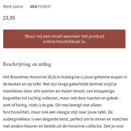
Merk
Sabre
SKU
FH3037
Huidige prijs
23,95
Stuur mij een email wanneer het product
online beschikbaar is.
Beschrijving en uitleg
Het Broodmes Honorine 28,5cm Aubergine is jouw geheime wapen in
de keuken en op tafel. Met zijn lange gekartelde lemmet snijd je
moeiteloos door alle soorten en maten brood, van knapperige
baguettes tot luchtig volkoren, maar ook door taarten en gebak –
zoet of hartig, niets is te gek. Dit mes brengt niet alleen
functionaliteit, maar ook een vleugje stijl naar jouw tafel. De
auberginekleur is een elegante twist, perfect om te mixen en matchen
met andere kleuren en bestek uit de Honorine-collectie. Stel je voor