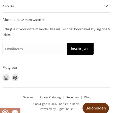
Service
Maandelijkse nieuwsbrief
Schrijf je in voor onze maandelijkse nieuwsbrief boordevol styling tips &
tricks.
Inschrijven
Emailadres
Volg ons
Vind
Vind
ons
ons
op
op
Instagram
Pinterest
Over mij
Advies & styling
Recepten
Blog
Copyright © 2026 Foodies in Heels.
Powered by
Digital Raise
9,8