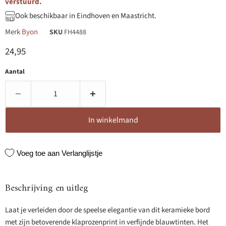
verstuurd.
Ook beschikbaar in Eindhoven en Maastricht.
Merk
Byon
SKU
FH4488
Huidige prijs
24,95
Aantal
In winkelmand
Voeg toe aan Verlanglijstje
Beschrijving en uitleg
Laat je verleiden door de speelse elegantie van dit keramieke bord
met zijn betoverende klaprozenprint in verfijnde blauwtinten. Het