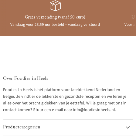
Gratis verzending (vanaf 50 euro)
Ui
Vandaag voor 23.59 uur besteld = vandaag verstuurd
Voor a
Over Foodies in Heels
Foodies In Heels is hét platform voor tafeldekkend Nederland en
België. Je vindt er de lekkerste en gezondste recepten en we leren je
alles over het prachtig dekken van je eettafel. Wil je graag met ons in
contact komen? Stuur een e-mail naar info@foodiesinheels.nl.
Productcategoriën