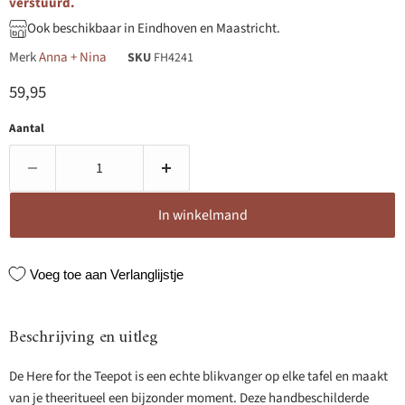
verstuurd.
Ook beschikbaar in Eindhoven en Maastricht.
Merk
Anna + Nina
SKU
FH4241
Huidige prijs
59,95
Aantal
In winkelmand
Voeg toe aan Verlanglijstje
Beschrijving en uitleg
De Here for the Teepot is een echte blikvanger op elke tafel en maakt
van je theeritueel een bijzonder moment. Deze handbeschilderde