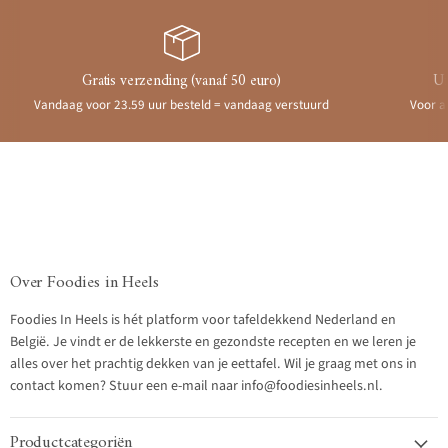
Gratis verzending (vanaf 50 euro)
Ui
Vandaag voor 23.59 uur besteld = vandaag verstuurd
Voor a
Over Foodies in Heels
Foodies In Heels is hét platform voor tafeldekkend Nederland en
België. Je vindt er de lekkerste en gezondste recepten en we leren je
alles over het prachtig dekken van je eettafel. Wil je graag met ons in
contact komen? Stuur een e-mail naar info@foodiesinheels.nl.
Productcategoriën