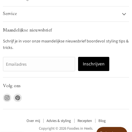
Service
Maandelijkse nieuwsbrief
Schrijf je in voor onze maandelijkse nieuwsbrief boordevol styling tips &
tricks.
Inschrijven
Emailadres
Volg ons
Vind
Vind
ons
ons
op
op
Instagram
Pinterest
Over mij
Advies & styling
Recepten
Blog
Copyright © 2026 Foodies in Heels.