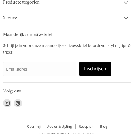
Productcategoriën
Service
Maandelijkse nieuwsbrief
Schrijf je in voor onze maandelijkse nieuwsbrief boordevol styling tips &
tricks.
Inschrijven
Emailadres
Volg ons
Vind
Vind
ons
ons
op
op
Instagram
Pinterest
Over mij
Advies & styling
Recepten
Blog