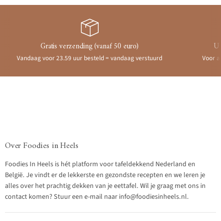
Gratis verzending (vanaf 50 euro)
Ui
Vandaag voor 23.59 uur besteld = vandaag verstuurd
Voor a
Over Foodies in Heels
Foodies In Heels is hét platform voor tafeldekkend Nederland en
België. Je vindt er de lekkerste en gezondste recepten en we leren je
alles over het prachtig dekken van je eettafel. Wil je graag met ons in
contact komen? Stuur een e-mail naar info@foodiesinheels.nl.