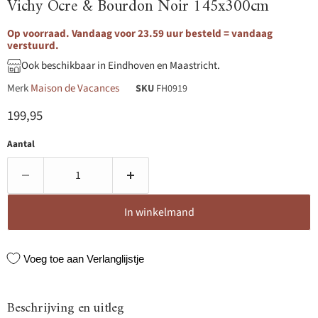
Vichy Ocre & Bourdon Noir 145x300cm
Op voorraad. Vandaag voor 23.59 uur besteld = vandaag
verstuurd.
Ook beschikbaar in Eindhoven en Maastricht.
Merk
Maison de Vacances
SKU
FH0919
Huidige prijs
199,95
Aantal
In winkelmand
Voeg toe aan Verlanglijstje
Beschrijving en uitleg