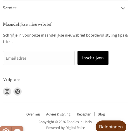
Service
Maandelijkse nieuwsbrief
Schrijf je in voor onze maandelijkse nieuwsbrief boordevol styling tips &
tricks.
Inschrijven
Emailadres
Volg ons
Vind
Vind
ons
ons
op
op
Instagram
Pinterest
Over mij
Advies & styling
Recepten
Blog
Copyright © 2026 Foodies in Heels.
Powered by
Digital Raise