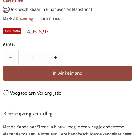
verstuurd.
Ook beschikbaar in Eindhoven en Maastricht.
Merk
&Klevering
SKU
FH3885
Originele prijs
Huidige prijs
14,95
8,97
Sale -
40
%
Aantal
In winkelmand
Voeg toe aan Verlanglijstje
Beschrijving en uitleg
Met de Kandelaar Sirène in blauw voeg je een vleugje onderzeese
elegantie toe aan je interieur. Deze handbeschilderde kandelaar heeft