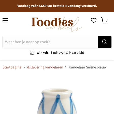
Vandaag vóór 23.59 uur besteld = vandaag verstuurd.
Menu
Winkel
bekijken
Winkels
Eindhoven & Maastricht
Startpagina
&Klevering kandelaren
Kandelaar Sirène blauw