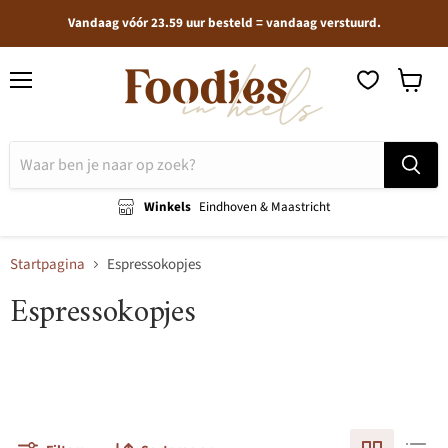
Vandaag vóór 23.59 uur besteld = vandaag verstuurd.
Menu
Winkel
bekijken
Winkels
Eindhoven & Maastricht
Startpagina
Espressokopjes
Espressokopjes