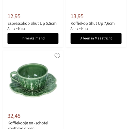
12,95
13,95
Espressokop Shut Up 5,5cm
Koffiekop Shut Up 7,6cm
Anna + Nina
Anna + Nina
In winkelmand
Alleen in Maastricht
32,45
Koffiekopje en -schotel
koolblad groen