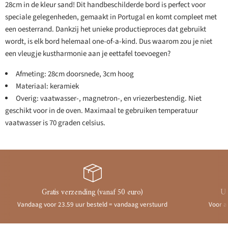
28cm in de kleur sand! Dit handbeschilderde bord is perfect voor
speciale gelegenheden, gemaakt in Portugal en komt compleet met
een oesterrand. Dankzij het unieke productieproces dat gebruikt
wordt, is elk bord helemaal one-of-a-kind. Dus waarom zou je niet
een vleugje kustharmonie aan je eettafel toevoegen?
Afmeting: 28cm doorsnede, 3cm hoog
Materiaal: keramiek
Overig: vaatwasser-, magnetron-, en vriezerbestendig. Niet
geschikt voor in de oven. Maximaal te gebruiken temperatuur
vaatwasser is 70 graden celsius.
Gratis verzending (vanaf 50 euro)
Ui
Vandaag voor 23.59 uur besteld = vandaag verstuurd
Voor a