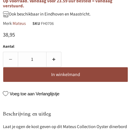
Op voorraad. Vandaag voor 23.59 uur besteld = vandaag
verstuurd.
Ook beschikbaar in Eindhoven en Maastricht.
Merk
Mateus
SKU
FH0706
Huidige prijs
38,95
Aantal
In winkelmand
Voeg toe aan Verlanglijstje
Beschrijving en uitleg
Laat je ogen de kost geven op dit Mateus Collection Oyster dinerbord