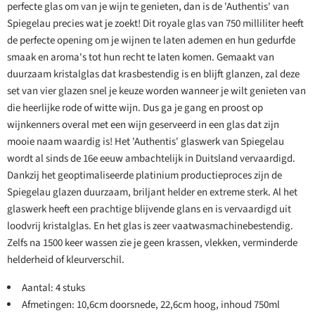
perfecte glas om van je wijn te genieten, dan is de 'Authentis' van
Spiegelau precies wat je zoekt! Dit royale glas van 750 milliliter heeft
de perfecte opening om je wijnen te laten ademen en hun gedurfde
smaak en aroma's tot hun recht te laten komen. Gemaakt van
duurzaam kristalglas dat krasbestendig is en blijft glanzen, zal deze
set van vier glazen snel je keuze worden wanneer je wilt genieten van
die heerlijke rode of witte wijn. Dus ga je gang en proost op
wijnkenners overal met een wijn geserveerd in een glas dat zijn
mooie naam waardig is! Het 'Authentis' glaswerk van Spiegelau
wordt al sinds de 16e eeuw ambachtelijk in Duitsland vervaardigd.
Dankzij het geoptimaliseerde platinium productieproces zijn de
Spiegelau glazen duurzaam, briljant helder en extreme sterk. Al het
glaswerk heeft een prachtige blijvende glans en is vervaardigd uit
loodvrij kristalglas. En het glas is zeer vaatwasmachinebestendig.
Zelfs na 1500 keer wassen zie je geen krassen, vlekken, verminderde
helderheid of kleurverschil.
Aantal: 4 stuks
Afmetingen: 10,6cm doorsnede, 22,6cm hoog, inhoud 750ml