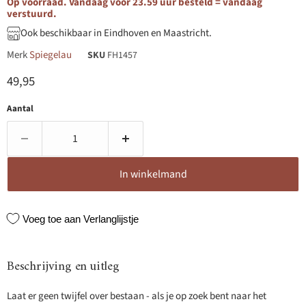
Op voorraad. Vandaag voor 23.59 uur besteld = vandaag
verstuurd.
Ook beschikbaar in Eindhoven en Maastricht.
Merk
Spiegelau
SKU
FH1457
Huidige prijs
49,95
Aantal
In winkelmand
Voeg toe aan Verlanglijstje
Beschrijving en uitleg
Laat er geen twijfel over bestaan - als je op zoek bent naar het