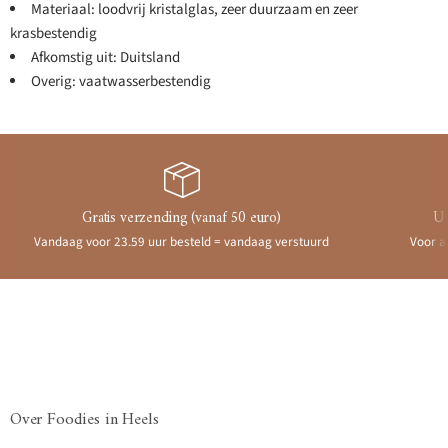
Materiaal: loodvrij kristalglas, zeer duurzaam en zeer
krasbestendig
Afkomstig uit: Duitsland
Overig: vaatwasserbestendig
Gratis verzending (vanaf 50 euro)
Ui
Vandaag voor 23.59 uur besteld = vandaag verstuurd
Voor a
Over Foodies in Heels