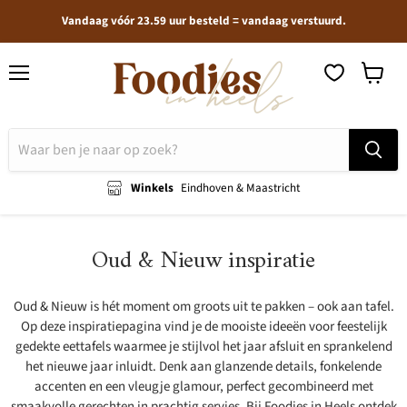
Vandaag vóór 23.59 uur besteld = vandaag verstuurd.
Menu
Winkel
bekijken
Winkels
Eindhoven & Maastricht
Oud & Nieuw inspiratie
Oud & Nieuw is hét moment om groots uit te pakken – ook aan tafel.
Op deze inspiratiepagina vind je de mooiste ideeën voor feestelijk
gedekte eettafels waarmee je stijlvol het jaar afsluit en sprankelend
het nieuwe jaar inluidt. Denk aan glanzende details, fonkelende
accenten en een vleugje glamour, perfect gecombineerd met
smaakvolle gerechten in prachtig servies. Bij Foodies in Heels ontdek