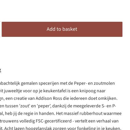
Add to basket
g
bachtelijk gemalen specerijen met de Peper- en zoutmolen
it juweeltje voor op je keukentafel is een knipoog naar
ign, een creatie van Addison Ross die iedereen doet omkijken.
en tussen 'zout' en 'peper', dankzij de meegeleverde S- en P-
al, heb jij de regie in handen. Het massief rubberhout waarmee
trouwens volledig FSC-gecertificeerd - vertelt een verhaal van
. Acht lagen hoogglanslak zorgen voor fonkeling in je keuken,