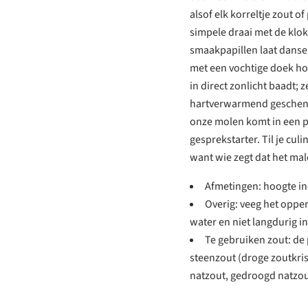
alsof elk korreltje zout o
simpele draai met de klo
smaakpapillen laat danse
met een vochtige doek hou
in direct zonlicht baadt; z
hartverwarmend geschenk 
onze molen komt in een p
gesprekstarter. Til je cul
want wie zegt dat het mal
Afmetingen: hoogte in
Overig: veeg het oppe
water en niet langdurig in
Te gebruiken zout: d
steenzout (droge zoutkris
natzout, gedroogd natzou