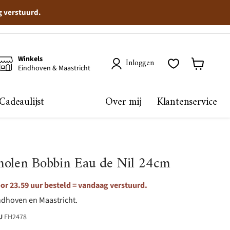
g verstuurd.
Winkels
Inloggen
Eindhoven & Maastricht
Winkelma
bekijken
Cadeaulijst
Over mij
Klantenservice
molen Bobbin Eau de Nil 24cm
r 23.59 uur besteld = vandaag verstuurd.
ndhoven en Maastricht.
U
FH2478