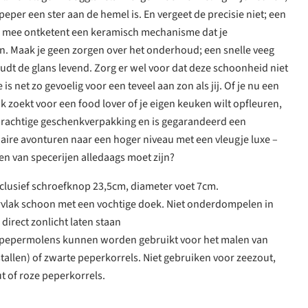
f peper een ster aan de hemel is. En vergeet de precisie niet; een
k mee ontketent een keramisch mechanisme dat je
n. Maak je geen zorgen over het onderhoud; een snelle veeg
dt de glans levend. Zorg er wel voor dat deze schoonheid niet
e is net zo gevoelig voor een teveel aan zon als jij. Of je nu een
zoekt voor een food lover of je eigen keuken wilt opfleuren,
rachtige geschenkverpakking en is gegarandeerd een
inaire avonturen naar een hoger niveau met een vleugje luxe –
en van specerijen alledaags moet zijn?
clusief schroefknop 23,5cm, diameter voet 7cm.
rvlak schoon met een vochtige doek. Niet onderdompelen in
 direct zonlicht laten staan
e pepermolens kunnen worden gebruikt voor het malen van
tallen) of zwarte peperkorrels. Niet gebruiken voor zeezout,
t of roze peperkorrels.