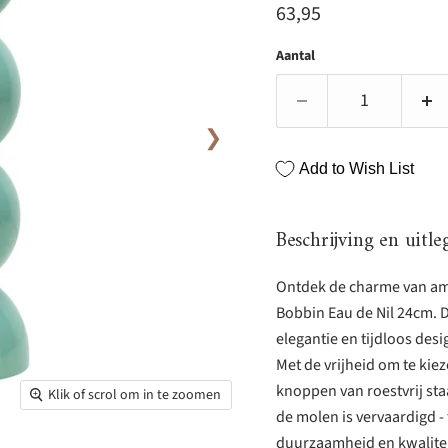
Huidige prijs
63,95
Aantal
❯
Add to Wish List
Beschrijving en uitle
Ontdek de charme van am
Bobbin Eau de Nil 24cm. D
elegantie en tijdloos des
Met de vrijheid om te kiez
knoppen van roestvrij sta
Klik of scrol om in te zoomen
de molen is vervaardigd - 
duurzaamheid en kwaliteit