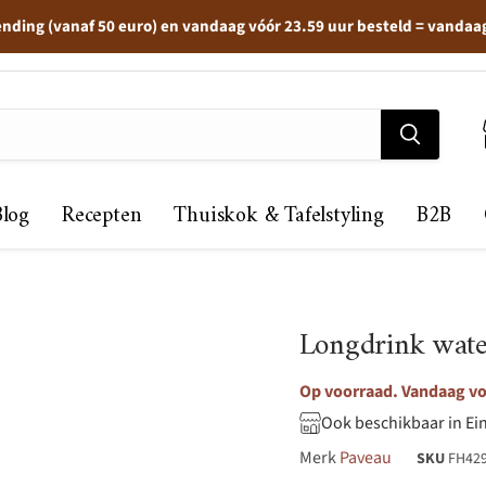
ending (vanaf 50 euro) en vandaag vóór 23.59 uur besteld = vandaa
Blog
Recepten
Thuiskok & Tafelstyling
B2B
Longdrink wate
Op voorraad. Vandaag voo
Ook beschikbaar in Ei
Merk
Paveau
SKU
FH42