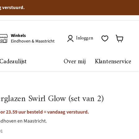
g verstuurd.
Winkels
Inloggen
Eindhoven & Maastricht
Winkelma
bekijken
Cadeaulijst
Over mij
Klantenservice
rglazen Swirl Glow (set van 2)
r 23.59 uur besteld = vandaag verstuurd.
ndhoven en Maastricht.
91