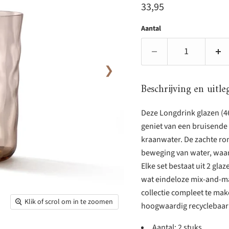
Huidige prijs
33,95
Aantal
❯
Beschrijving en uitle
Deze Longdrink glazen (
geniet van een bruisende 
kraanwater. De zachte ro
beweging van water, waard
Elke set bestaat uit 2 gla
wat eindeloze mix-and-ma
collectie compleet te ma
Klik of scrol om in te zoomen
hoogwaardig recyclebaar g
Aantal: 2 stuks