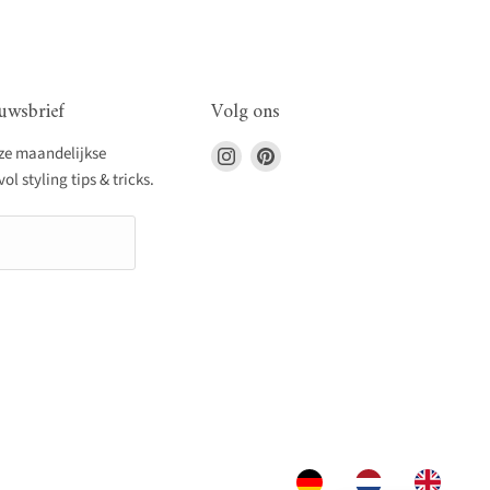
uwsbrief
Volg ons
Vind
Vind
nze maandelijkse
ons
ons
l styling tips & tricks.
op
op
Instagram
Pinterest